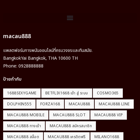
macau888
แพลตฟอร์มการพนันออนไลน์ที่ครบวงจรและทันสมัย.
BangkokYai
Bangkok
,
THA
10600
TH
Phone:
0928888888
ป้ายกำกับ
1688SEXYGAME
BETFLIX1668 เข้า สู่ ระบบ
COSMO365
DOLPHIN555
FORZA168
MACAU888
MACAU888 LINE
MACAU888 MOBILE
MACAU888 SLOT
MACAU888 VIP
MACAU888 ทางเข้า
MACAU888 สมัครสมาชิก
MACAU888 สล็อต
MACAU888 เครดิตฟรี
MILANO1688