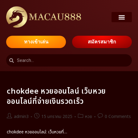
ทางเข้าเล่น
สมัครสมาชิก
chokdee หวยออนไลน์ เว็บหวย
ออนไลน์ที่จ่ายเงินรวดเร็ว
admin3
15 มกราคม 2025
หวย
0 Comments
chokdee หวยออนไลน์: เว็บหวยที่…