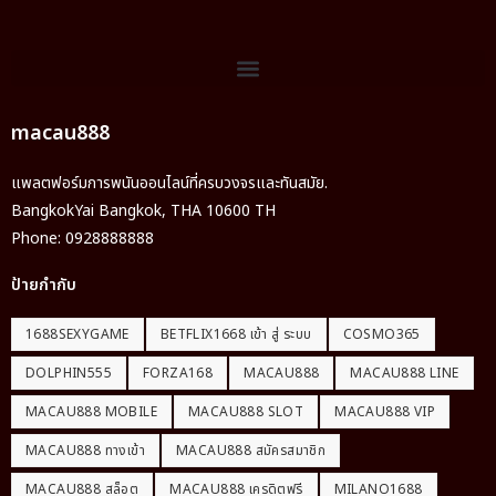
macau888
แพลตฟอร์มการพนันออนไลน์ที่ครบวงจรและทันสมัย.
BangkokYai
Bangkok
,
THA
10600
TH
Phone:
0928888888
ป้ายกำกับ
1688SEXYGAME
BETFLIX1668 เข้า สู่ ระบบ
COSMO365
DOLPHIN555
FORZA168
MACAU888
MACAU888 LINE
MACAU888 MOBILE
MACAU888 SLOT
MACAU888 VIP
MACAU888 ทางเข้า
MACAU888 สมัครสมาชิก
MACAU888 สล็อต
MACAU888 เครดิตฟรี
MILANO1688