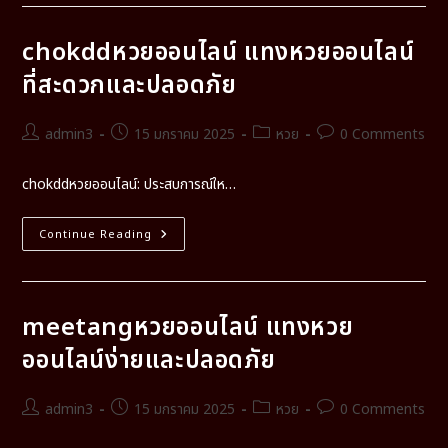
chokddหวยออนไลน์ แทงหวยออนไลน์
ที่สะดวกและปลอดภัย
admin3
15 มกราคม 2025
หวย
0 Comments
chokddหวยออนไลน์: ประสบการณ์ให…
Continue Reading
meetangหวยออนไลน์ แทงหวย
ออนไลน์ง่ายและปลอดภัย
admin3
15 มกราคม 2025
หวย
0 Comments