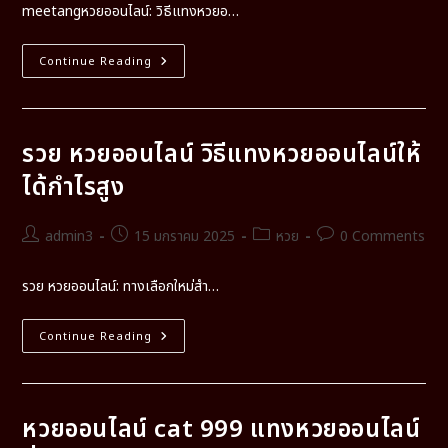
meetangหวยออนไลน์: วิธีแทงหวยอ…
Continue Reading
รวย หวยออนไลน์ วิธีแทงหวยออนไลน์ให้
ได้กำไรสูง
admin3
15 มกราคม 2025
หวย
0 Comments
รวย หวยออนไลน์: ทางเลือกใหม่สำ…
Continue Reading
หวยออนไลน์ cat 999 แทงหวยออนไลน์