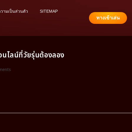
วามเป็นส่วนตัว
SITEMAP
ทางเข้าเล่น
นไลน์ที่วัยรุ่นต้องลอง
ments