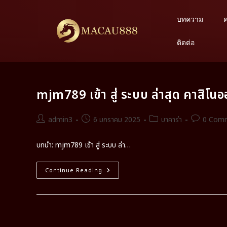
บทความ
ค
ติดต่อ
mjm789 เข้า สู่ ระบบ ล่าสุด คาสิโนออ
admin3
6 มกราคม 2025
บาคาร่า
0 Com
บทนำ: mjm789 เข้า สู่ ระบบ ล่า…
Continue Reading