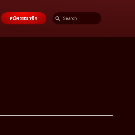
สมัครสมาชิก