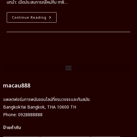
บทนำ: เปิดประสบการณ์ใหม่กับ m8…
Continue Reading
macau888
แพลตฟอร์มการพนันออนไลน์ที่ครบวงจรและทันสมัย.
BangkokYai
Bangkok
,
THA
10600
TH
Phone:
0928888888
ป้ายกำกับ