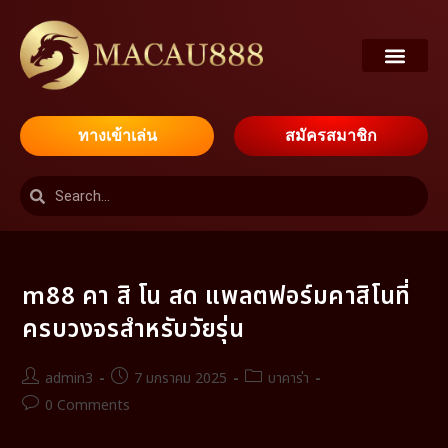
ทางเข้าเล่น
สมัครสมาชิก
m88 คา สิ โน สด แพลตฟอร์มคาสิโนที่
ครบวงจรสำหรับวัยรุ่น
admin3
7 มกราคม 2025
บาคาร่า
0 Comments