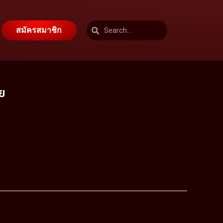
สมัครสมาชิก
ัย