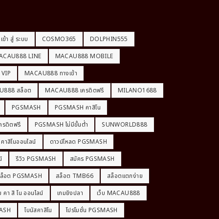
้า สู่ ระบบ
COSMO365
DOLPHIN555
ACAU888 LINE
MACAU888 MOBILE
VIP
MACAU888 ทางเข้า
888 สล็อต
MACAU888 เครดิตฟรี
MILANO1688
PGSMASH
PGSMASH คาสิโน
รดิตฟรี
PGSMASH ไม่มีขั้นต่ำ
SUNWORLD888
คาสิโนออนไลน์
ดาวน์โหลด PGSMASH
์
รีวิว PGSMASH
สมัคร PGSMASH
ล็อต PGSMASH
สล็อต TMB66
สล็อตแตกง่าย
ม คา สิ โน ออนไลน์
เกมยิงปลา
เว็บ MACAU888
MASH
โบนัสคาสิโน
โปรโมชั่น PGSMASH