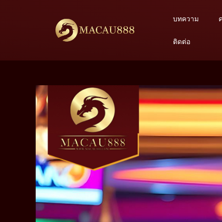
บทความ
ค
ติดต่อ