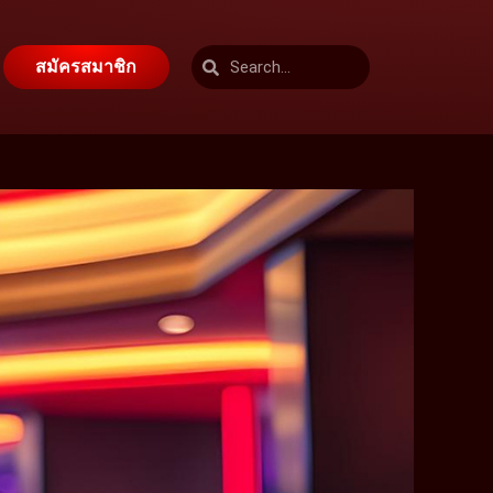
สมัครสมาชิก