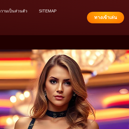
วามเป็นส่วนตัว
SITEMAP
ทางเข้าเล่น