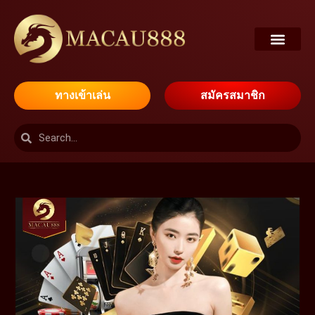
ทางเข้าเล่น
สมัครสมาชิก