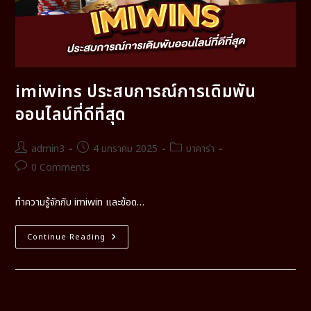
imiwins ประสบการณ์การเดิมพัน
ออนไลน์ที่ดีที่สุด
admin3
4 มกราคม 2025
บาคาร่า
0 Comments
ทำความรู้จักกับ imiwin และข้อด…
Continue Reading