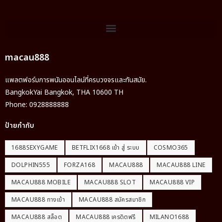
macau888
แพลตฟอร์มการพนันออนไลน์ที่ครบวงจรและทันสมัย.
BangkokYai
Bangkok
,
THA
10600
TH
Phone:
0928888888
ป้ายกำกับ
1688SEXYGAME
BETFLIX1668 เข้า สู่ ระบบ
COSMO365
DOLPHIN555
FORZA168
MACAU888
MACAU888 LINE
MACAU888 MOBILE
MACAU888 SLOT
MACAU888 VIP
MACAU888 ทางเข้า
MACAU888 สมัครสมาชิก
MACAU888 สล็อต
MACAU888 เครดิตฟรี
MILANO1688