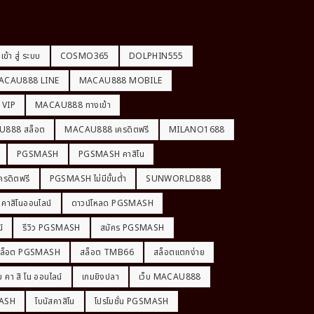
้า สู่ ระบบ
COSMO365
DOLPHIN555
ACAU888 LINE
MACAU888 MOBILE
VIP
MACAU888 ทางเข้า
888 สล็อต
MACAU888 เครดิตฟรี
MILANO1688
PGSMASH
PGSMASH คาสิโน
รดิตฟรี
PGSMASH ไม่มีขั้นต่ำ
SUNWORLD888
คาสิโนออนไลน์
ดาวน์โหลด PGSMASH
์
รีวิว PGSMASH
สมัคร PGSMASH
ล็อต PGSMASH
สล็อต TMB66
สล็อตแตกง่าย
ม คา สิ โน ออนไลน์
เกมยิงปลา
เว็บ MACAU888
MASH
โบนัสคาสิโน
โปรโมชั่น PGSMASH