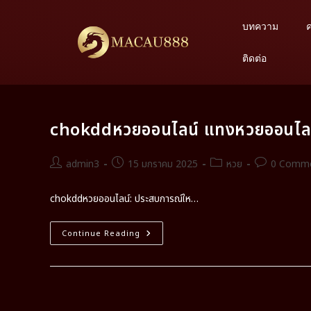
บทความ
ค
ติดต่อ
chokddหวยออนไลน์ แทงหวยออนไลน
admin3
15 มกราคม 2025
หวย
0 Comm
chokddหวยออนไลน์: ประสบการณ์ให…
Continue Reading