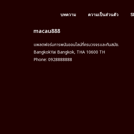
บทความ
ความเป็นส่วนตัว
S
macau888
แพลตฟอร์มการพนันออนไลน์ที่ครบวงจรและทันสมัย.
BangkokYai
Bangkok
,
THA
10600
TH
Phone:
0928888888