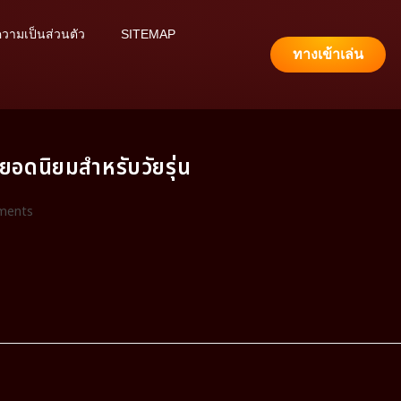
วามเป็นส่วนตัว
SITEMAP
ทางเข้าเล่น
อดนิยมสำหรับวัยรุ่น
ments