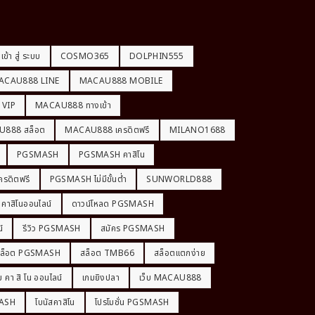
้า สู่ ระบบ
COSMO365
DOLPHIN555
ACAU888 LINE
MACAU888 MOBILE
VIP
MACAU888 ทางเข้า
888 สล็อต
MACAU888 เครดิตฟรี
MILANO1688
PGSMASH
PGSMASH คาสิโน
รดิตฟรี
PGSMASH ไม่มีขั้นต่ำ
SUNWORLD888
คาสิโนออนไลน์
ดาวน์โหลด PGSMASH
์
รีวิว PGSMASH
สมัคร PGSMASH
ล็อต PGSMASH
สล็อต TMB66
สล็อตแตกง่าย
ม คา สิ โน ออนไลน์
เกมยิงปลา
เว็บ MACAU888
MASH
โบนัสคาสิโน
โปรโมชั่น PGSMASH