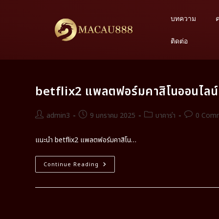
บทความ
ค
ติดต่อ
betflix2 แพลตฟอร์มคาสิโนออนไลน์ย
admin3
9 มกราคม 2025
บาคาร่า
0 Com
แนะนำ betflix2 แพลตฟอร์มคาสิโน…
Continue Reading