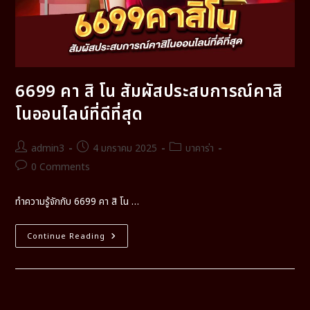
6699 คา สิ โน สัมผัสประสบการณ์คาสิ
โนออนไลน์ที่ดีที่สุด
admin3
4 มกราคม 2025
บาคาร่า
0 Comments
ทำความรู้จักกับ 6699 คา สิ โน …
Continue Reading