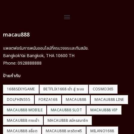
macau888
แพลตฟอร์มการพนันออนไลน์ที่ครบวงจรและทันสมัย.
BangkokYai
Bangkok
,
THA
10600
TH
Phone:
0928888888
ป้ายกำกับ
1688SEXYGAME
BETFLIX1668 เข้า สู่ ระบบ
COSMO365
DOLPHIN555
FORZA168
MACAU888
MACAU888 LINE
MACAU888 MOBILE
MACAU888 SLOT
MACAU888 VIP
MACAU888 ทางเข้า
MACAU888 สมัครสมาชิก
MACAU888 สล็อต
MACAU888 เครดิตฟรี
MILANO1688