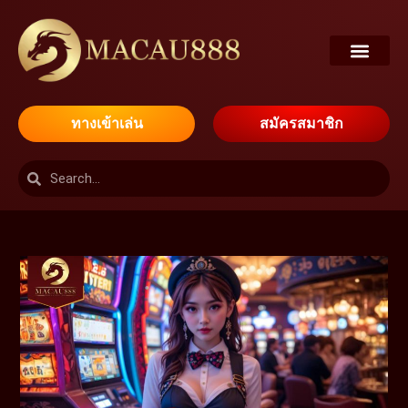
ทางเข้าเล่น
สมัครสมาชิก