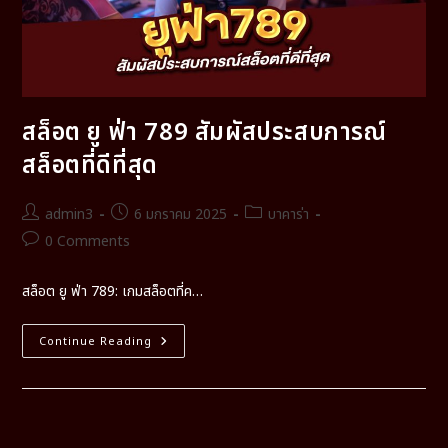
สล็อต ยู ฟ่า 789 สัมผัสประสบการณ์
สล็อตที่ดีที่สุด
admin3
6 มกราคม 2025
บาคาร่า
0 Comments
สล็อต ยู ฟ่า 789: เกมสล็อตที่ค…
Continue Reading