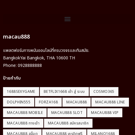
macau888
แพลตฟอร์มการพนันออนไลน์ที่ครบวงจรและทันสมัย.
BangkokYai
Bangkok
,
THA
10600
TH
Phone:
0928888888
ป้ายกำกับ
1688SEXYGAME
BETFLIX1668 เข้า สู่ ระบบ
COSMO365
DOLPHIN555
FORZA168
MACAU888
MACAU888 LINE
MACAU888 MOBILE
MACAU888 SLOT
MACAU888 VIP
MACAU888 ทางเข้า
MACAU888 สมัครสมาชิก
MACAU888 สล็อต
MACAU888 เครดิตฟรี
MILANO1688