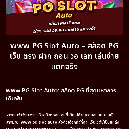
www PG Slot Auto – สล็อต PG
เว็บ ตรง ฝาก ถอน วอ เลท เล่นง่าย
แตกจริง
www PG Slot Auto: สล็อต PG ที่สุดแห่งการ
เดิมพัน
หากคุณกำลังมองหาเว็บสล็อตออนไลน์ที่เต็มไปด้วยความสนุกและโบนัส
มากมาย,
www pg slot auto
คือตัวเลือกที่ดีที่สุด! เว็บไซต์นี้เป็นแหล่ง