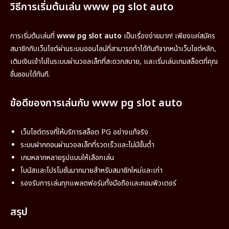
วิธีการเริ่มต้นเล่น
www pg slot auto
การเริ่มต้นเล่นที่
www pg slot auto
เป็นเรื่องง่ายมาก! เพียงแค่สมัคร
สมาชิกกับเว็บไซต์ผ่านระบบออนไลน์ที่สามารถทำได้ทันทีจากหน้าเว็บไซต์หลัก,
เติมเงินเข้าไปในระบบผ่านวอลเล็ทที่สะดวกสบาย, และเริ่มเล่นเกมสล็อตที่คุณ
ชื่นชอบได้ทันที.
ข้อดีของการเล่นกับ
www pg slot auto
เว็บไซต์ตรงที่ให้บริการสล็อต PG อย่างแท้จริง
ระบบฝากถอนผ่านวอลเล็ทที่รวดเร็วและไม่มีขั้นต่ำ
เกมหลากหลายรูปแบบให้เลือกเล่น
โบนัสและโปรโมชั่นมากมายสำหรับสมาชิกใหม่และเก่า
รองรับการเล่นทุกแพลตฟอร์มทั้งมือถือและคอมพิวเตอร์
สรุป