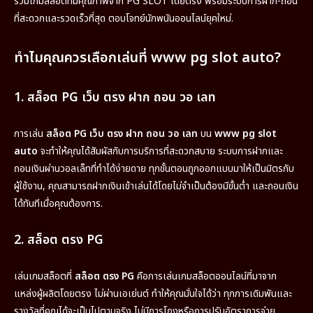
รวมเกมสล็อตที่มีคุณภาพจาก PG SLOT โดยตรง พร้อมระบบการฝาก-ถอน
ที่สะดวกและรวดเร็วที่สุด ตอบโจทย์นักพนันออนไลน์ยุคใหม่.
ทำไมคุณควรเลือกเล่นที่
www pg slot auto
?
1. สล็อต PG เว็บ ตรง ฝาก ถอน วอ เลท
การเล่น
สล็อต PG เว็บ ตรง ฝาก ถอน วอ เลท
บน
www pg slot
auto
จะทำให้คุณได้สัมผัสกับการบริการที่สะดวกสบาย ระบบการฝากและ
ถอนเงินผ่านวอลเล็ทที่ทำได้ง่ายดาย ทุกขั้นตอนถูกออกแบบมาให้เป็นมิตรกับ
ผู้ใช้งาน, คุณสามารถฝากเงินเข้าเล่นได้โดยไม่จำเป็นต้องมีขั้นต่ำ และถอนเงิน
ได้ทันทีเมื่อคุณต้องการ.
2. สล็อต ตรง PG
เล่นเกมสล็อตที่
สล็อต ตรง PG
คือการเล่นเกมสล็อตออนไลน์ที่มาจาก
แหล่งผู้ผลิตโดยตรง ไม่ผ่านเอเย่นต์ ทำให้คุณมั่นใจได้ว่า ทุกการเดิมพันและ
รางวัลที่คุณได้จะเป็นไปตามจริง ไม่มีการโกงหรือการปรับอัตราการจ่าย.