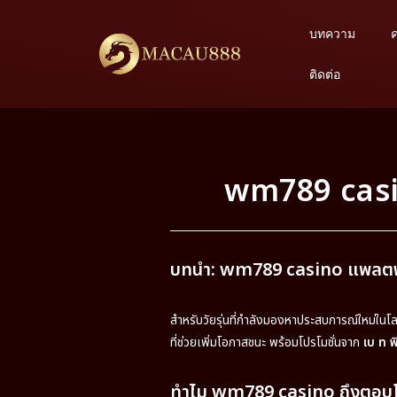
บทความ
ค
ติดต่อ
wm789 casino
บทนำ: wm789 casino แพลตฟอ
สำหรับวัยรุ่นที่กำลังมองหาประสบการณ์ใหม่ใน
ที่ช่วยเพิ่มโอกาสชนะ พร้อมโปรโมชั่นจาก
เบ ท 
ทำไม wm789 casino ถึงตอบโจท