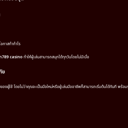
น
มโอกาสทำกำไร
789 casino
ทำให้ผู้เล่นสามารถสนุกได้ทุกวันโดยไม่มีเบื่อ
ภัย
้ใช้ โดยไม่ว่าคุณจะเป็นมือใหม่หรือผู้เล่นมืออาชีพก็สามารถเริ่มต้นได้ทันที พร้