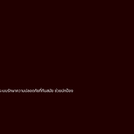
อมระบบรักษาความปลอดภัยที่ทันสมัย ช่วยปกป้อง