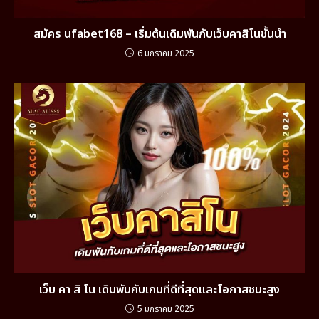
สมัคร ufabet168 – เริ่มต้นเดิมพันกับเว็บคาสิโนชั้นนำ
6 มกราคม 2025
เว็บ คา สิ โน เดิมพันกับเกมที่ดีที่สุดและโอกาสชนะสูง
5 มกราคม 2025