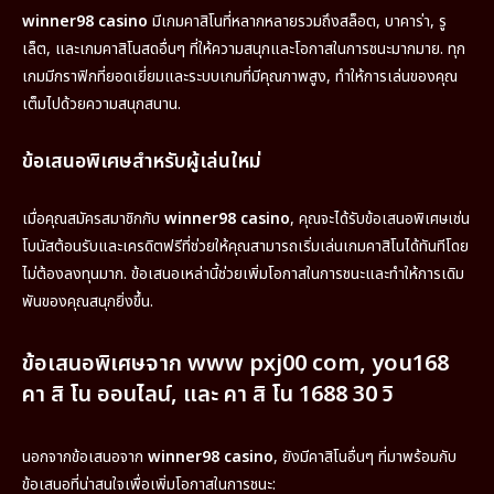
winner98 casino
มีเกมคาสิโนที่หลากหลายรวมถึงสล็อต, บาคาร่า, รู
เล็ต, และเกมคาสิโนสดอื่นๆ ที่ให้ความสนุกและโอกาสในการชนะมากมาย. ทุก
เกมมีกราฟิกที่ยอดเยี่ยมและระบบเกมที่มีคุณภาพสูง, ทำให้การเล่นของคุณ
เต็มไปด้วยความสนุกสนาน.
ข้อเสนอพิเศษสำหรับผู้เล่นใหม่
เมื่อคุณสมัครสมาชิกกับ
winner98 casino
, คุณจะได้รับข้อเสนอพิเศษเช่น
โบนัสต้อนรับและเครดิตฟรีที่ช่วยให้คุณสามารถเริ่มเล่นเกมคาสิโนได้ทันทีโดย
ไม่ต้องลงทุนมาก. ข้อเสนอเหล่านี้ช่วยเพิ่มโอกาสในการชนะและทำให้การเดิม
พันของคุณสนุกยิ่งขึ้น.
ข้อเสนอพิเศษจาก www pxj00 com, you168
คา สิ โน ออนไลน์, และ คา สิ โน 1688 30 วิ
นอกจากข้อเสนอจาก
winner98 casino
, ยังมีคาสิโนอื่นๆ ที่มาพร้อมกับ
ข้อเสนอที่น่าสนใจเพื่อเพิ่มโอกาสในการชนะ: