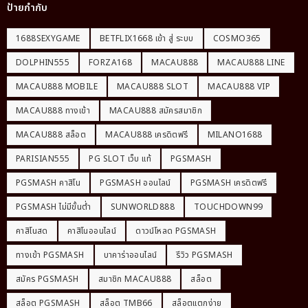
ป้ายกำกับ
1688SEXYGAME
BETFLIX1668 เข้า สู่ ระบบ
COSMO365
DOLPHIN555
FORZA168
MACAU888
MACAU888 LINE
MACAU888 MOBILE
MACAU888 SLOT
MACAU888 VIP
MACAU888 ทางเข้า
MACAU888 สมัครสมาชิก
MACAU888 สล็อต
MACAU888 เครดิตฟรี
MILANO1688
PARISIAN555
PG SLOT เว็บ แท้
PGSMASH
PGSMASH คาสิโน
PGSMASH ออนไลน์
PGSMASH เครดิตฟรี
PGSMASH ไม่มีขั้นต่ำ
SUNWORLD888
TOUCHDOWN99
คาสิโนสด
คาสิโนออนไลน์
ดาวน์โหลด PGSMASH
ทางเข้า PGSMASH
บาคาร่าออนไลน์
รีวิว PGSMASH
สมัคร PGSMASH
สมาชิก MACAU888
สล็อต
สล็อต PGSMASH
สล็อต TMB66
สล็อตแตกง่าย