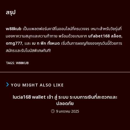
สรุป
w88kub
เป็นแพลตฟอร์มคาสิโนออนไลน์ที่ครบวงจร เหมาะสำหรับวัยรุ่นที่
มองหาความสนุกและความท้าทาย พร้อมด้วยเกมจาก
ufabet168 สล็อต
,
omg777
, และ
เบ ท ฟิก ทั้งหมด
เริ่มต้นการผจญภัยของคุณวันนี้ด้วยการ
สมัครและรับโบนัสพิเศษทันที!
TAGS
:
W88KUB
YOU MIGHT ALSO LIKE
lucia168 wallet เข้า สู่ ระบบ ระบบการเงินที่สะดวกและ
ปลอดภัย
9 มกราคม 2025