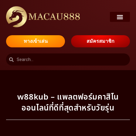
ทางเข้าเล่น
สมัครสมาชิก
w88kub – แพลตฟอร์มคาสิโน
ออนไลน์ที่ดีที่สุดสำหรับวัยรุ่น