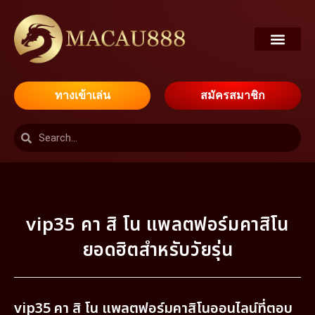
ทางเข้าเล่น
สมัครสมาชิก
vip35 คา สิ โน แพลตฟอร์มคาสิโน
ยอดฮิตสำหรับวัยรุ่น
vip35 คา สิ โน แพลตฟอร์มคาสิโนออนไลน์ที่ตอบ