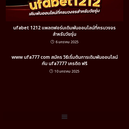
ufabet 1212 แพลตฟอร์มเดิมพันออนไลน์ที่ครบวงจร
สำหรับวัยรุ่น
6 มกราคม 2025
www ufa777 com สมัคร วิธีเริ่มต้นการเดิมพันออนไลน์
กับ ufa7777 เครดิต ฟรี
10 มกราคม 2025