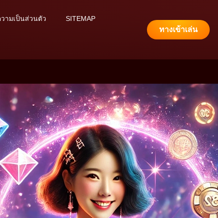
วามเป็นส่วนตัว
SITEMAP
ทางเข้าเล่น