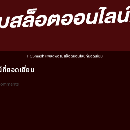
PGSmash แพลตฟอร์มสล็อตออนไลน์ที่ยอดเยี่ยม
่ยอดเยี่ยม
Comments