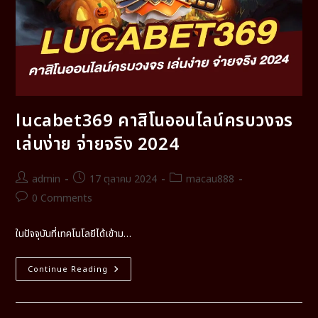
lucabet369 คาสิโนออนไลน์ครบวงจร
เล่นง่าย จ่ายจริง 2024
admin
17 ตุลาคม 2024
macau888
0 Comments
ในปัจจุบันที่เทคโนโลยีได้เข้าม…
Continue Reading