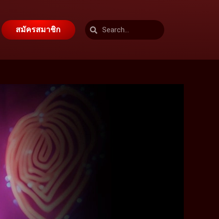
สมัครสมาชิก