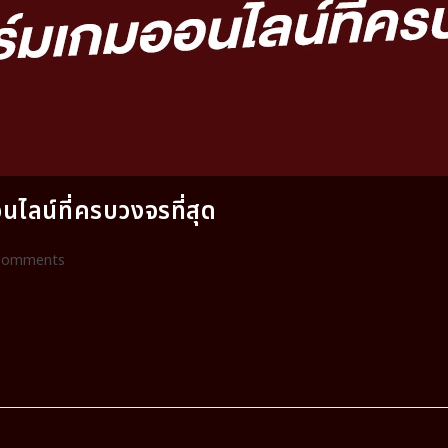
น์ที่ครบวงจรที่สุด
Comments