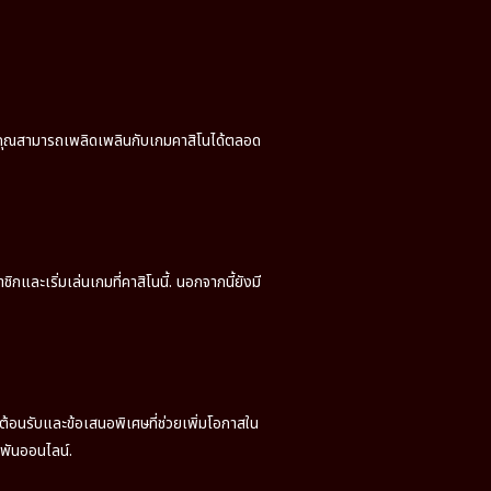
าง, คุณสามารถเพลิดเพลินกับเกมคาสิโนได้ตลอด
และเริ่มเล่นเกมที่คาสิโนนี้. นอกจากนี้ยังมี
ต้อนรับและข้อเสนอพิเศษที่ช่วยเพิ่มโอกาสใน
ิมพันออนไลน์.