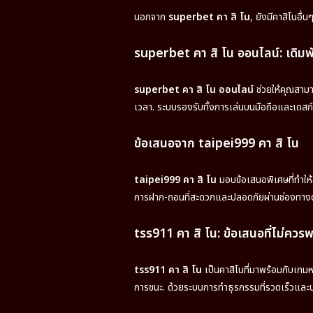
นอกจาก
superbet คา สิ โน
, ยังมีคาสิโนอื่
superbet คา สิ โน ออนไลน์: เดิมพัน
superbet คา สิ โน ออนไลน์
ช่วยให้คุณสามา
เวลา. ระบบรองรับทั้งการเล่นบนมือถือและเดสก
ข้อเสนอจาก taipei999 คา สิ โน
taipei999 คา สิ โน
มอบข้อเสนอพิเศษที่ทำให้ก
การฝาก-ถอนที่สะดวกและปลอดภัยผ่านช่องทางต่
tss911 คา สิ โน: ข้อเสนอที่ไม่ควร
tss911 คา สิ โน
เป็นคาสิโนที่มาพร้อมกับเกมห
การชนะ. ด้วยระบบการทำธุรกรรมที่รวดเร็วแล