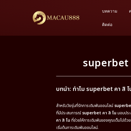
บทความ
ค
ติดต่อ
superbet คา
บทนำ: ทำไม superbet คา สิ โน 
สำหรับวัยรุ่นที่รักการเดิมพันออนไลน์
superbet
ที่มีประสบการณ์
superbet คา สิ โน
มอบประสบ
คา สิ โน
ที่ช่วยให้การเดิมพันของคุณเต็มไปด้ว
เริ่มต้นการเดิมพันออนไลน์.