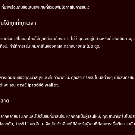
นๆ ที่มาพร้อมกับข้อเสนอพิเศษที่ช่วยเพิ่มโอกาสในการชนะ:
ได้ทุกที่ทุกเวลา
รถเล่นคาสิโนออนไลน์ได้ทุกที่ที่คุณต้องการ. ไม่ว่าคุณจะอยู่ที่บ้านหรือกำลังเดินท
์ท็อป, ทำให้การเล่นเกมคาสิโนของคุณสะดวกสบายและไม่สะดุด.
ารเดิมพันของคุณน่าสนุกและคุ้มค่ามากขึ้น. คุณสามารถรับโบนัสต่างๆ เมื่อสมัครสมาชิก
างๆ เช่น การใช้
ipro666 wallet
.
พลาด
ลากหลายประเภทและโปรโมชั่นที่น่าสนใจ. หากคุณเป็นผู้เล่นใหม่, คุณสามารถรับโบนัส
ะปลอดภัย,
tss911 คา สิ โน
จึงเป็นตัวเลือกที่ดีสำหรับผู้เล่นที่ต้องการเริ่มต้นการเด