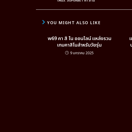
TAGS
:
SUPERBET คา สิ โน
YOU MIGHT ALSO LIKE
w69 คา สิ โน ออนไลน์ แหล่งรวม
แ
เกมคาสิโนสำหรับวัยรุ่น
9 มกราคม 2025