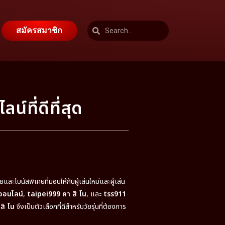
สมัครสมาชิก
์ที่ดีที่สุด
ยและโบนัสพิเศษที่มอบให้กับผู้เล่นใหม่และผู้เล่น
ออนไลน์
,
taipei999 คา สิ โน
, และ
tss911
สิ โน
จึงเป็นตัวเลือกที่ดีสำหรับวัยรุ่นที่ต้องการ