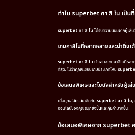
ทำไม superbet คา สิ โน เป็นที่น
superbet คา สิ โน
ได้รับความนิยมจากผู้เล่น
เกมคาสิโนที่หลากหลายและน่าตื่นเต
superbet คา สิ โน
นำเสนอเกมคาสิโนที่หลากหล
ที่สุด. ไม่ว่าคุณจะชอบเกมประเภทไหน
superbet
ข้อเสนอพิเศษและโบนัสสำหรับผู้เล่น
เมื่อคุณสมัครสมาชิกกับ
superbet คา สิ โน
,
ออนไลน์ของคุณสนุกยิ่งขึ้นและคุ้มค่ามากขึ้น.
ข้อเสนอพิเศษจาก superbet คา 