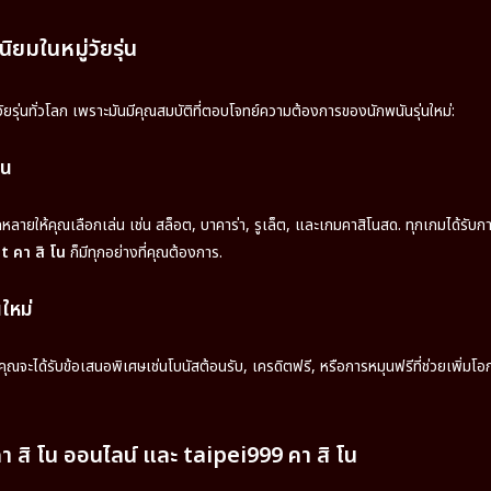
ิยมในหมู่วัยรุ่น
วัยรุ่นทั่วโลก เพราะมันมีคุณสมบัติที่ตอบโจทย์ความต้องการของนักพนันรุ่นใหม่:
้น
ายให้คุณเลือกเล่น เช่น สล็อต, บาคาร่า, รูเล็ต, และเกมคาสิโนสด. ทุกเกมได้รับการ
 คา สิ โน
ก็มีทุกอย่างที่คุณต้องการ.
ใหม่
 คุณจะได้รับข้อเสนอพิเศษเช่นโบนัสต้อนรับ, เครดิตฟรี, หรือการหมุนฟรีที่ช่วยเพิ่มโอ
สิ โน ออนไลน์ และ taipei999 คา สิ โน