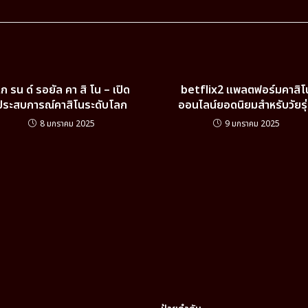
ก รน ด์ รอยัล คา สิ โน – เปิด
betflix2 แพลตฟอร์มคาสิโ
ประสบการณ์คาสิโนระดับโลก
ออนไลน์ยอดนิยมสำหรับวัยรุ
8 มกราคม 2025
9 มกราคม 2025