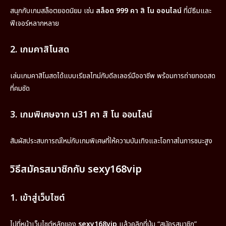
สนุกกับเกมสล็อตยอดนิยม เช่น
สล็อต 999 คา สิ โน ออนไลน์
ที่มีธีมและ
ฟีเจอร์หลากหลาย
2. เกมคาสิโนสด
เล่นเกมคาสิโนสดได้แบบเรียลไทม์กับดีลเลอร์มืออาชีพ พร้อมการถ่ายทอดสด
ที่คมชัด
3. เกมพิเศษจาก u31 คา สิ โน ออนไลน์
สัมผัสประสบการณ์ใหม่กับเกมพิเศษที่ให้ความบันเทิงและโอกาสในการชนะสูง
วิธีสมัครสมาชิกกับ sexy168vip
1. เข้าสู่เว็บไซต์
ไปที่หน้าเว็บไซต์หลักของ
sexy168vip
แล้วคลิกที่ปุ่ม “สมัครสมาชิก”