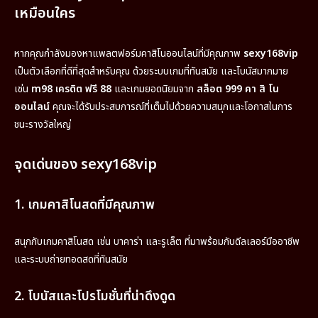
เหมือนใคร
หากคุณกำลังมองหาแพลตฟอร์มคาสิโนออนไลน์ที่มีคุณภาพ
sexy168vip
เป็นตัวเลือกที่ดีที่สุดสำหรับคุณ ด้วยระบบเกมที่ทันสมัย และโบนัสมากมาย
เช่น
m98 เครดิต ฟรี 88
และเกมยอดนิยมจาก
สล็อต 999 คา สิ โน
ออนไลน์
คุณจะได้รับประสบการณ์ที่เต็มไปด้วยความสนุกและโอกาสในการ
ชนะรางวัลใหญ่
จุดเด่นของ sexy168vip
1. เกมคาสิโนสดที่มีคุณภาพ
สนุกกับเกมคาสิโนสด เช่น บาคาร่า และรูเล็ต ที่มาพร้อมกับดีลเลอร์มืออาชีพ
และระบบถ่ายทอดสดที่ทันสมัย
2. โบนัสและโปรโมชั่นที่น่าดึงดูด