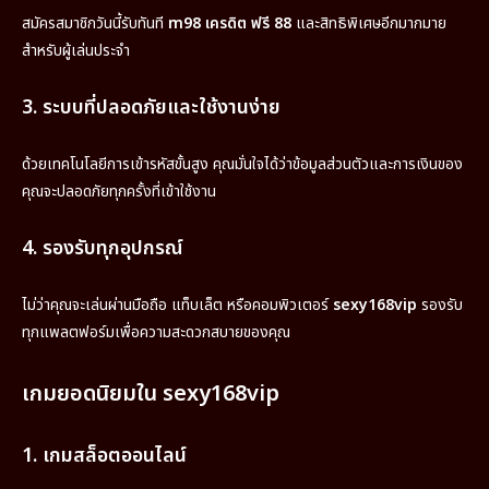
สมัครสมาชิกวันนี้รับทันที
m98 เครดิต ฟรี 88
และสิทธิพิเศษอีกมากมาย
สำหรับผู้เล่นประจำ
3. ระบบที่ปลอดภัยและใช้งานง่าย
ด้วยเทคโนโลยีการเข้ารหัสขั้นสูง คุณมั่นใจได้ว่าข้อมูลส่วนตัวและการเงินของ
คุณจะปลอดภัยทุกครั้งที่เข้าใช้งาน
4. รองรับทุกอุปกรณ์
ไม่ว่าคุณจะเล่นผ่านมือถือ แท็บเล็ต หรือคอมพิวเตอร์
sexy168vip
รองรับ
ทุกแพลตฟอร์มเพื่อความสะดวกสบายของคุณ
เกมยอดนิยมใน sexy168vip
1. เกมสล็อตออนไลน์