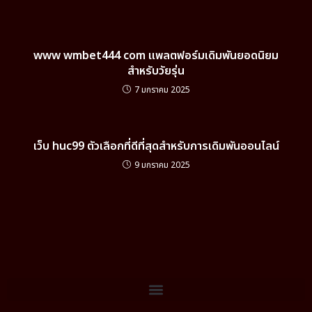
www wmbet444 com แพลตฟอร์มเดิมพันยอดนิยม
สำหรับวัยรุ่น
7 มกราคม 2025
เว็บ huc99 ตัวเลือกที่ดีที่สุดสำหรับการเดิมพันออนไลน์
9 มกราคม 2025