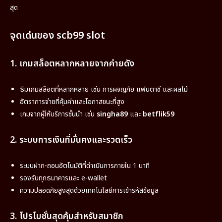
สุด
จุดเด่นของ scb99 slot
1. เกมสล็อตหลากหลายจากค่ายดัง
ธีมเกมสล็อตที่หลากหลาย เช่น การผจญภัย แฟนตาซี และผลไม้
อัตราการจ่ายที่คุ้มค่าและโอกาสชนะที่สูง
เกมจากผู้ให้บริการชั้นนำ เช่น
singha89
และ
betflik59
2. ระบบการเงินที่มั่นคงและรวดเร็ว
ระบบฝาก-ถอนอัตโนมัติที่ดำเนินการภายใน 1 นาที
รองรับทุกธนาคารและ e-wallet
ความปลอดภัยสูงสุดด้วยเทคโนโลยีการเข้ารหัสข้อมูล
3. โปรโมชั่นสุดคุ้มสำหรับสมาชิก