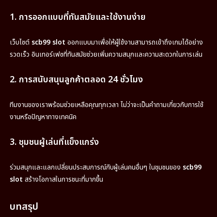
1. การออกแบบที่ทันสมัยและใช้งานง่าย
เว็บไซต์
scb99 slot
ออกแบบมาเพื่อให้ผู้ใช้งานสามารถเข้าถึงเกมได้อย่าง
รวดเร็ว อินเทอร์เฟซที่ทันสมัยช่วยเพิ่มความสนุกและความสะดวกในการเล่น
2. การสนับสนุนลูกค้าตลอด 24 ชั่วโมง
ทีมงานของเราพร้อมช่วยเหลือคุณทุกเวลา ไม่ว่าจะเป็นคำถามเกี่ยวกับการใช้
งานหรือปัญหาทางเทคนิค
3. ชุมชนผู้เล่นที่แข็งแกร่ง
ร่วมสนุกและแลกเปลี่ยนประสบการณ์กับผู้เล่นคนอื่นๆ ในชุมชนของ
scb99
slot
สร้างโอกาสในการชนะที่มากขึ้น
บทสรุป