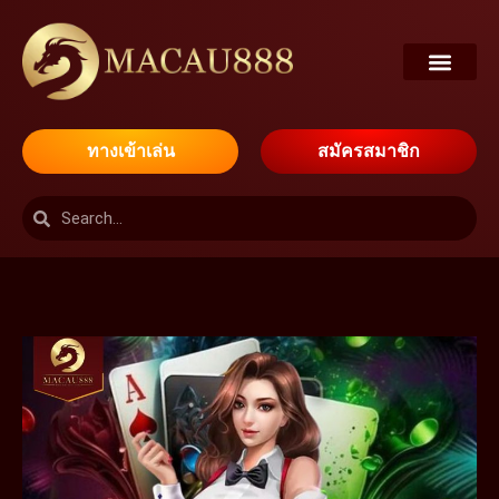
ทางเข้าเล่น
สมัครสมาชิก