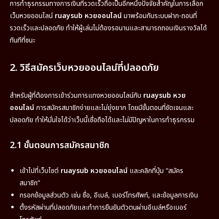
การทำธุรกรรมทางการเงินที่รวดเร็วถือเป็นอีกหนึ่งปัจจัยสำคัญในการเลือก
เว็บหวยออนไลน์
ruaysub หวยออนไลน์
มาพร้อมกับระบบฝาก-ถอนที่
รวดเร็วและปลอดภัย ทำให้ผู้เล่นไม่ต้องรอนานและสามารถถอนเงินรางวัลได้
ทันทีที่ชนะ
2. วิธีสมัครเว็บหวยออนไลน์ที่ปลอดภัย
สำหรับผู้ที่ต้องการเข้าร่วมการแทงหวยออนไลน์กับ
ruaysub หวย
ออนไลน์
การสมัครสมาชิกง่ายและไม่ยุ่งยาก โดยมีขั้นตอนที่ชัดเจนและ
ปลอดภัย ทำให้มั่นใจได้ว่าเว็บนี้เชื่อถือได้และไม่มีปัญหาในการทำธุรกรรม
2.1 ขั้นตอนการสมัครสมาชิก
เข้าไปที่เว็บไซต์
ruaysub หวยออนไลน์
และคลิกที่ปุ่ม “สมัคร
สมาชิก”
กรอกข้อมูลส่วนตัว เช่น ชื่อ, อีเมล์, เบอร์โทรศัพท์, และข้อมูลการเงิน
ตั้งรหัสผ่านที่ปลอดภัยและทำการยืนยันตัวตนผ่านอีเมล์หรือเบอร์