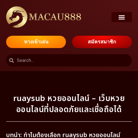
ทางเข้าเล่น
สมัครสมาชิก
ruaysub หวยออนไลน์ – เว็บหวย
ออนไลน์ที่ปลอดภัยและเชื่อถือได้
บทนำ: ทำไมต้องเลือก
ruaysub หวยออนไลน์