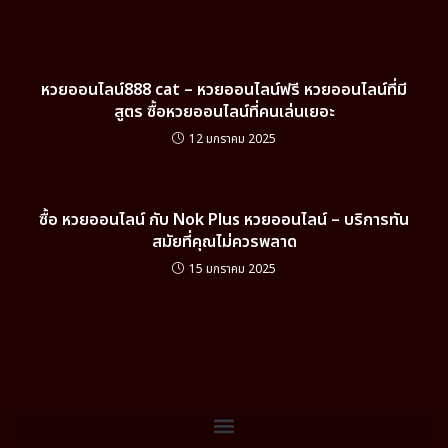
หวยออนไลน์888 cat – หวยออนไลน์ฟรี หวยออนไลน์ที่มี
สูตร ซื้อหวยออนไลน์ที่คนเล่นเยอะ
12 มกราคม 2025
ซื้อ หวยออนไลน์ กับ Nok Plus หวยออนไลน์ – บริการทัน
สมัยที่คุณไม่ควรพลาด
15 มกราคม 2025