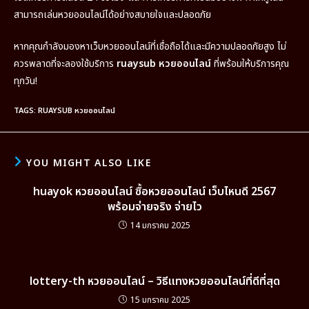
สามารถเล่นหวยออนไลน์ได้อย่างสบายใจและปลอดภัย
หากคุณกำลังมองหาเว็บหวยออนไลน์ที่เชื่อถือได้และมีความปลอดภัยสูง ไม่
ควรพลาดที่จะลองใช้บริการ
ruaysub หวยออนไลน์
ที่พร้อมให้บริการคุณ
ทุกวัน!
TAGS
:
RUAYSUB หวยออนไลน์
YOU MIGHT ALSO LIKE
huayok หวยออนไลน์ ซื้อหวยออนไลน์ เว็บไหนดี 2567
พร้อมจ่ายจริง จ่ายไว
14 มกราคม 2025
lottery-th หวยออนไลน์ – วิธีแทงหวยออนไลน์ที่ดีที่สุด
15 มกราคม 2025