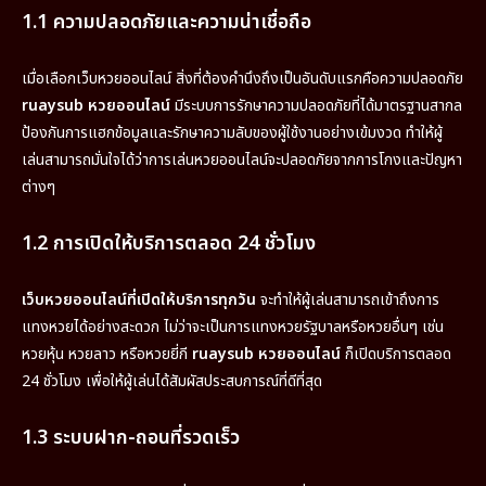
1.1 ความปลอดภัยและความน่าเชื่อถือ
เมื่อเลือกเว็บหวยออนไลน์ สิ่งที่ต้องคำนึงถึงเป็นอันดับแรกคือความปลอดภัย
ruaysub หวยออนไลน์
มีระบบการรักษาความปลอดภัยที่ได้มาตรฐานสากล
ป้องกันการแฮกข้อมูลและรักษาความลับของผู้ใช้งานอย่างเข้มงวด ทำให้ผู้
เล่นสามารถมั่นใจได้ว่าการเล่นหวยออนไลน์จะปลอดภัยจากการโกงและปัญหา
ต่างๆ
1.2 การเปิดให้บริการตลอด 24 ชั่วโมง
เว็บหวยออนไลน์ที่เปิดให้บริการทุกวัน
จะทำให้ผู้เล่นสามารถเข้าถึงการ
แทงหวยได้อย่างสะดวก ไม่ว่าจะเป็นการแทงหวยรัฐบาลหรือหวยอื่นๆ เช่น
หวยหุ้น หวยลาว หรือหวยยี่กี
ruaysub หวยออนไลน์
ก็เปิดบริการตลอด
24 ชั่วโมง เพื่อให้ผู้เล่นได้สัมผัสประสบการณ์ที่ดีที่สุด
1.3 ระบบฝาก-ถอนที่รวดเร็ว