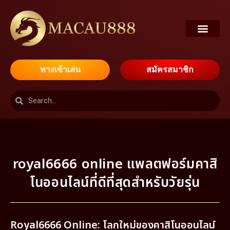
ทางเข้าเล่น
สมัครสมาชิก
royal6666 online แพลตฟอร์มคาสิ
โนออนไลน์ที่ดีที่สุดสำหรับวัยรุ่น
Royal6666 Online: โลกใหม่ของคาสิโนออนไลน์