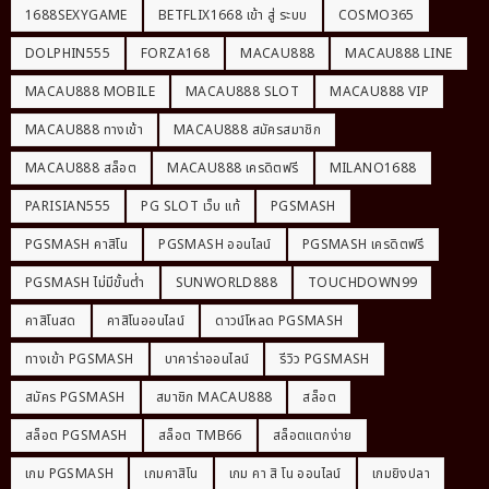
1688SEXYGAME
BETFLIX1668 เข้า สู่ ระบบ
COSMO365
DOLPHIN555
FORZA168
MACAU888
MACAU888 LINE
MACAU888 MOBILE
MACAU888 SLOT
MACAU888 VIP
MACAU888 ทางเข้า
MACAU888 สมัครสมาชิก
MACAU888 สล็อต
MACAU888 เครดิตฟรี
MILANO1688
PARISIAN555
PG SLOT เว็บ แท้
PGSMASH
PGSMASH คาสิโน
PGSMASH ออนไลน์
PGSMASH เครดิตฟรี
PGSMASH ไม่มีขั้นต่ำ
SUNWORLD888
TOUCHDOWN99
คาสิโนสด
คาสิโนออนไลน์
ดาวน์โหลด PGSMASH
ทางเข้า PGSMASH
บาคาร่าออนไลน์
รีวิว PGSMASH
สมัคร PGSMASH
สมาชิก MACAU888
สล็อต
สล็อต PGSMASH
สล็อต TMB66
สล็อตแตกง่าย
เกม PGSMASH
เกมคาสิโน
เกม คา สิ โน ออนไลน์
เกมยิงปลา