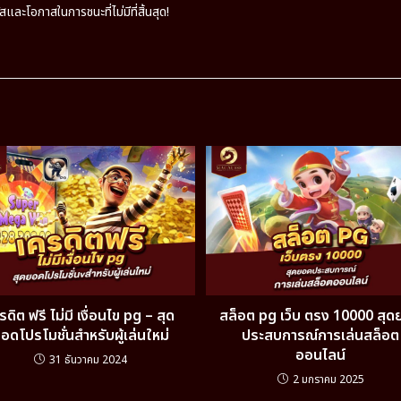
ัสและโอกาสในการชนะที่ไม่มีที่สิ้นสุด!
รดิต ฟรี ไม่มี เงื่อนไข pg – สุด
สล็อต pg เว็บ ตรง 10000 สุ
อดโปรโมชั่นสำหรับผู้เล่นใหม่
ประสบการณ์การเล่นสล็อต
ออนไลน์
31 ธันวาคม 2024
2 มกราคม 2025