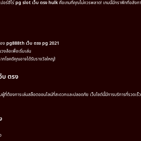
ปอร์ฮีโร่
pg slot เว็บ ตรง hulk
คือเกมที่คุณไม่ควรพลาด! เกมนี้มีกราฟิกที่อลังกา
มของ
pg888th เว็บ ตรง pg 2021
วงล้อเพื่อเริ่มเล่น
โชคดีคุณอาจได้รับรางวัลใหญ่!
ว็บ ตรง
ับผู้ที่ต้องการเล่นสล็อตออนไลน์ที่สะดวกและปลอดภัย เว็บไซต์นี้มีการบริการที่รวดเร็
ง
ว