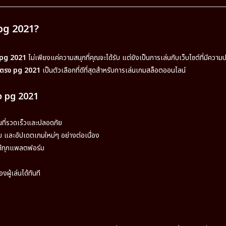
 pg 2021?
 pg 2021
ไม่เพียงแค่ความสนุกที่คุณจะได้รับ แต่ยังเป็นการเล่นกับเว็บไซต์ที่มีควา
 ตรง pg 2021
เป็นตัวเลือกที่ดีที่สุดสำหรับการเล่นเกมสล็อตออนไลน์
รง pg 2021
ที่รวดเร็วและปลอดภัย
และอัปเดตเกมใหม่ๆ อย่างต่อเนื่อง
ได้ทุกแพลตฟอร์ม
ผู้เล่นได้ทันที