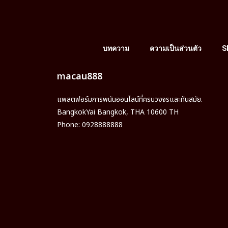
บทความ
ความเป็นส่วนตัว
S
macau888
แพลตฟอร์มการพนันออนไลน์ที่ครบวงจรและทันสมัย.
BangkokYai
Bangkok
,
THA
10600
TH
Phone:
0928888888