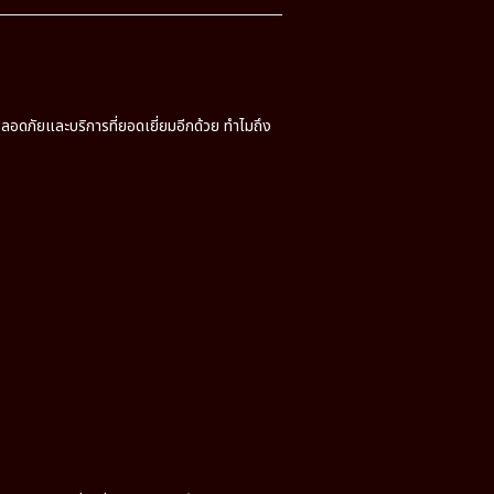
มปลอดภัยและบริการที่ยอดเยี่ยมอีกด้วย ทำไมถึง