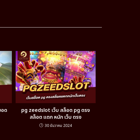
ดยอด
pg zeedslot เว็บ สล็อต pg ตรง
สล็อต แตก หนัก เว็บ ตรง
30 ธันวาคม 2024