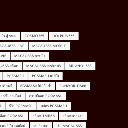
้า สู่ ระบบ
COSMO365
DOLPHIN555
ACAU888 LINE
MACAU888 MOBILE
VIP
MACAU888 ทางเข้า
888 สล็อต
MACAU888 เครดิตฟรี
MILANO1688
PGSMASH
PGSMASH คาสิโน
รดิตฟรี
PGSMASH ไม่มีขั้นต่ำ
SUNWORLD888
คาสิโนออนไลน์
ดาวน์โหลด PGSMASH
์
รีวิว PGSMASH
สมัคร PGSMASH
ล็อต PGSMASH
สล็อต TMB66
สล็อตแตกง่าย
ม คา สิ โน ออนไลน์
เกมยิงปลา
เว็บ MACAU888