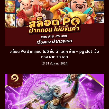
สล็อต PG ฝาก ถอน ไม่มี ขั้น ต่ำ แตก ง่าย – pg slot เว็บ
ตรง ฝาก วอ เลท
31 ธันวาคม 2024