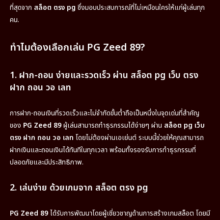
ที่สุดจาก
สล็อต ตรง pg
ซึ่งมอบประสบการณ์ที่ไม่เหมือนใครให้แก่ผู้เล่นทุก
คน.
ทำไมต้องเลือกเล่น
PG Zeed 89
?
1. ฝาก-ถอน ง่ายและรวดเร็ว ผ่าน
สล็อต pg เว็บ ตรง
ฝาก ถอน วอ เลท
การฝาก-ถอนเงินที่รวดเร็วและไม่จำกัดขั้นต่ำถือเป็นหนึ่งในจุดเด่นที่สำคัญ
ของ
PG Zeed 89
ผู้เล่นสามารถทำธุรกรรมได้ง่ายๆ ผ่าน
สล็อต pg เว็บ
ตรง ฝาก ถอน วอ เลท
โดยไม่ต้องผ่านเอเย่นต์ ระบบนี้ช่วยให้คุณสามารถ
ฝากเงินและถอนเงินได้ทันทีในทุกเวลา พร้อมทั้งรองรับการทำธุรกรรมที่
ปลอดภัยและมีประสิทธิภาพ.
2. เล่นง่าย ด้วยเกมจาก
สล็อต ตรง pg
PG Zeed 89
ได้รับการพัฒนาโดยผู้เชี่ยวชาญด้านการสร้างเกมสล็อต โดยมี