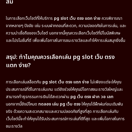
สม
ในการเลือกเว็บไซต์ที่ให้บริการ
pg slot เว็บ ตรง แตก ง่าย
ควรพิจารณา
จากหลายๆ ปัจจัย เช่น ระบบฝากถอนที่สะดวก, ความปลอดภัยในการเล่น, และ
ความน่าเชื่อถือของเว็บไซต์ นอกจากนี้คุณควรเลือกเว็บไซต์ที่มีโบนัสพิเศษ
และโปรโมชั่นที่ดี เพื่อเพิ่มโอกาสในการชนะรางวัลและทำให้การเล่นสนุกยิ่งขึ้น
สรุป: ทำไมคุณควรเลือกเล่น
pg slot เว็บ ตรง
แตก ง่าย
?
การเลือกเล่นสล็อตกับ
pg slot เว็บ ตรง แตก ง่าย
ไม่เพียงแต่จะให้คุณ
ประสบการณ์ที่ดีในการเล่นเกม แต่ยังช่วยให้คุณมีโอกาสชนะรางวัลใหญ่และ
สามารถทำธุรกรรมการเงินได้สะดวกผ่าน
pg เว็บ ตรง ฝาก วอ เลท
นอกจากนี้ยังมีโหมด
ทดลอง เล่น pg เว็บ ตรง
ให้คุณได้ฝึกฝนก่อนเดิมพัน
จริง ด้วยความสะดวกสบายและความปลอดภัยที่สูงที่สุด การเลือกเล่นกับ
เว็บไซต์นี้จะทำให้คุณได้รับประสบการณ์การเล่นที่ดีที่สุด และเพิ่มโอกาสในการ
ชนะรางวัล