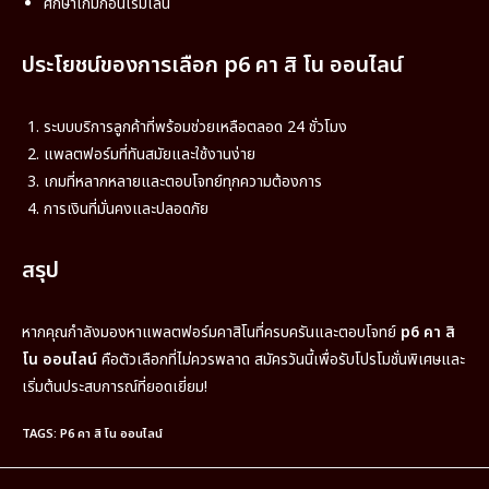
ศึกษาเกมก่อนเริ่มเล่น
ประโยชน์ของการเลือก p6 คา สิ โน ออนไลน์
ระบบบริการลูกค้าที่พร้อมช่วยเหลือตลอด 24 ชั่วโมง
แพลตฟอร์มที่ทันสมัยและใช้งานง่าย
เกมที่หลากหลายและตอบโจทย์ทุกความต้องการ
การเงินที่มั่นคงและปลอดภัย
สรุป
หากคุณกำลังมองหาแพลตฟอร์มคาสิโนที่ครบครันและตอบโจทย์
p6 คา สิ
โน ออนไลน์
คือตัวเลือกที่ไม่ควรพลาด สมัครวันนี้เพื่อรับโปรโมชั่นพิเศษและ
เริ่มต้นประสบการณ์ที่ยอดเยี่ยม!
TAGS
:
P6 คา สิ โน ออนไลน์