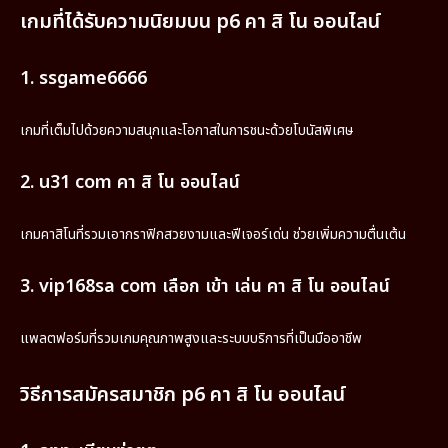
เกมที่ได้รับความนิยมบน p6 คา สิ โน ออนไลน์
1. ssgame6666
เกมที่เต็มไปด้วยความสนุกและโอกาสในการชนะด้วยโบนัสพิเศษ
2. u31 com คา สิ โน ออนไลน์
เกมคาสิโนที่รวมเอากราฟิกสวยงามและฟีเจอร์เด่น ช่วยเพิ่มความตื่นเต้น
3. vip168sa com เลือก เข้า เล่น คา สิ โน ออนไลน์
แพลตฟอร์มที่รวมเกมคุณภาพสูงและระบบบริการที่เป็นมืออาชีพ
วิธีการสมัครสมาชิก p6 คา สิ โน ออนไลน์