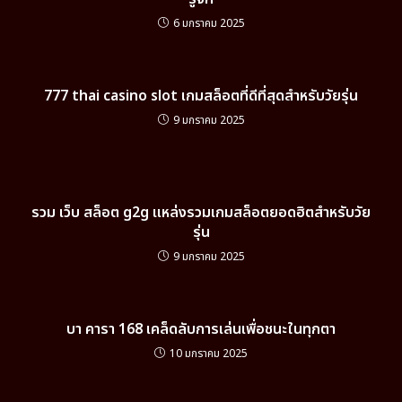
6 มกราคม 2025
777 thai casino slot เกมสล็อตที่ดีที่สุดสำหรับวัยรุ่น
9 มกราคม 2025
รวม เว็บ สล็อต g2g แหล่งรวมเกมสล็อตยอดฮิตสำหรับวัย
รุ่น
9 มกราคม 2025
บา คารา 168 เคล็ดลับการเล่นเพื่อชนะในทุกตา
10 มกราคม 2025