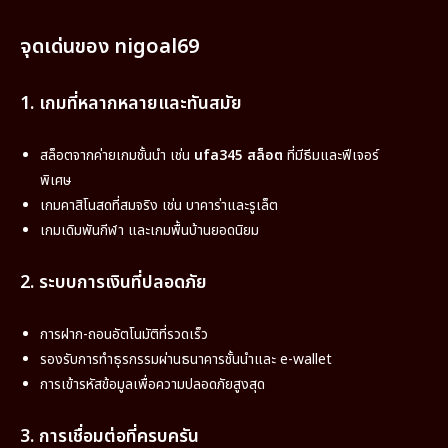
จุดเด่นของ nigoal69
1. เกมที่หลากหลายและทันสมัย
สล็อตจากค่ายเกมชั้นนำ เช่น
ufa345 สล็อต
ที่มีธีมและฟีเจอร์
พิเศษ
เกมคาสิโนสดที่สมจริง เช่น บาคาร่าและรูเล็ต
เกมเดิมพันกีฬา และเกมพื้นบ้านยอดนิยม
2. ระบบการเงินที่ปลอดภัย
การฝาก-ถอนอัตโนมัติที่รวดเร็ว
รองรับการทำธุรกรรมผ่านธนาคารชั้นนำและ e-wallet
การเข้ารหัสข้อมูลเพื่อความปลอดภัยสูงสุด
3. การเชื่อมต่อที่ครบครัน