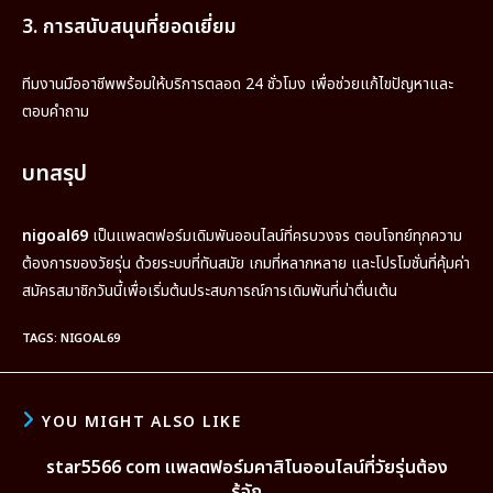
3. การสนับสนุนที่ยอดเยี่ยม
ทีมงานมืออาชีพพร้อมให้บริการตลอด 24 ชั่วโมง เพื่อช่วยแก้ไขปัญหาและ
ตอบคำถาม
บทสรุป
nigoal69
เป็นแพลตฟอร์มเดิมพันออนไลน์ที่ครบวงจร ตอบโจทย์ทุกความ
ต้องการของวัยรุ่น ด้วยระบบที่ทันสมัย เกมที่หลากหลาย และโปรโมชั่นที่คุ้มค่า
สมัครสมาชิกวันนี้เพื่อเริ่มต้นประสบการณ์การเดิมพันที่น่าตื่นเต้น
TAGS
:
NIGOAL69
YOU MIGHT ALSO LIKE
star5566 com แพลตฟอร์มคาสิโนออนไลน์ที่วัยรุ่นต้อง
รู้จัก