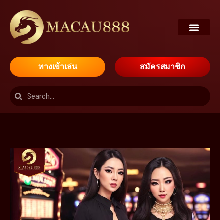
ทางเข้าเล่น
สมัครสมาชิก