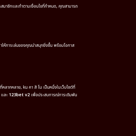
ัครสมาชิกและทำตามเงื่อนไขที่กำหนด, คุณสามารถ
ทำให้การเล่นของคุณน่าสนุกยิ่งขึ้น พร้อมโอกาส
่หลากหลาย, ku คา สิ โน เป็นหนึ่งในเว็บไซต์ที่
และ
123bet v2
เพื่อประสบการณ์การเดิมพัน