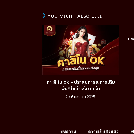
YOU MIGHT ALSO LIKE
แพ
คา สิ โน ok – ประสบการณ์การเดิม
พันที่ใช่สำหรับวัยรุ่น
6 มกราคม 2025
บทความ
ความเป็นส่วนตัว
S