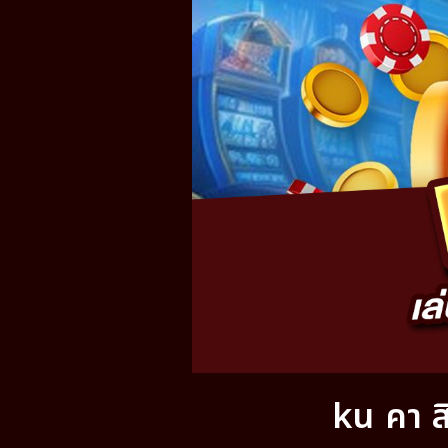
ku คา ส