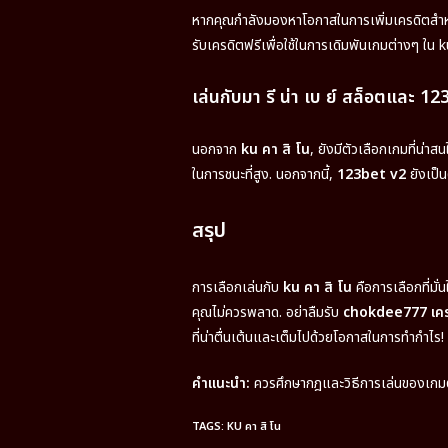
หากคุณกำลังมองหาโอกาสในการเพิ่มเครดิตสำห
รับเครดิตฟรีเพื่อใช้ในการเดิมพันเกมต่างๆ ใน k
เล่นกับมา รี น่า เบ ย์ สล็อตและ 1
นอกจาก
ku คา สิ โน
, ยังมีตัวเลือกเกมที่น่าส
ในการชนะที่สูง. นอกจากนี้,
123bet v2
ยังเป็น
สรุป
การเลือกเล่นกับ
ku คา สิ โน
คือการเลือกที่มั่
คุณไม่ควรพลาด. อย่าลืมรับ
chokdee777 เครด
ที่น่าตื่นเต้นและเต็มไปด้วยโอกาสในการทำกำไร!
คำแนะนำ:
ควรศึกษากฎและวิธีการเล่นของเกมต่าง
TAGS
:
KU คา สิ โน