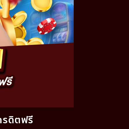
ครดิตฟรี