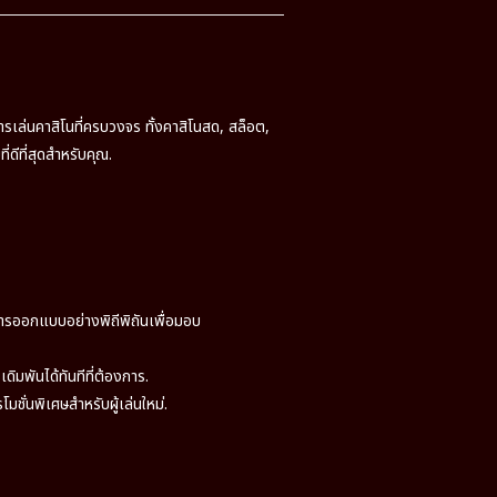
รเล่นคาสิโนที่ครบวงจร ทั้งคาสิโนสด, สล็อต,
่ดีที่สุดสำหรับคุณ.
การออกแบบอย่างพิถีพิถันเพื่อมอบ
มพันได้ทันทีที่ต้องการ.
ชั่นพิเศษสำหรับผู้เล่นใหม่.