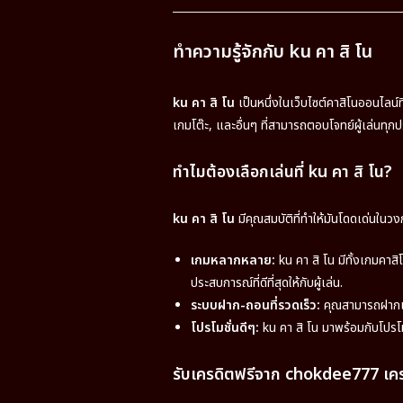
ทำความรู้จักกับ ku คา สิ โน
ku คา สิ โน
เป็นหนึ่งในเว็บไซต์คาสิโนออนไลน์
เกมโต๊ะ, และอื่นๆ ที่สามารถตอบโจทย์ผู้เล่นทุก
ทำไมต้องเลือกเล่นที่ ku คา สิ โน?
ku คา สิ โน
มีคุณสมบัติที่ทำให้มันโดดเด่นในวงก
เกมหลากหลาย:
ku คา สิ โน มีทั้งเกมคา
ประสบการณ์ที่ดีที่สุดให้กับผู้เล่น.
ระบบฝาก-ถอนที่รวดเร็ว:
คุณสามารถฝากและ
โปรโมชั่นดีๆ:
ku คา สิ โน มาพร้อมกับโปรโมช
รับเครดิตฟรีจาก chokdee777 เคร