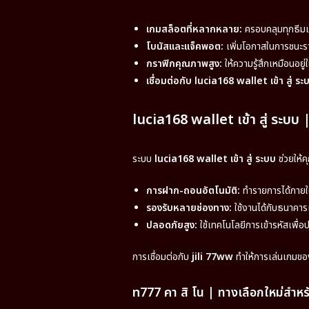
เกมสล็อตที่หลากหลาย:
ครอบคลุมทุกธีมแ
โบนัสและแจ็คพอต:
เพิ่มโอกาสในการชนะร
กราฟิกคุณภาพสูง:
ให้ความรู้สึกเหมือนอยู่
เชื่อมต่อกับ lucia168 wallet เข้า สู่ ระ
lucia168 wallet เข้า สู่ ระบบ 
ระบบ
lucia168 wallet เข้า สู่ ระบบ
ช่วยให้ค
การฝาก-ถอนอัตโนมัติ:
ทำรายการได้ภายในไ
รองรับหลายช่องทาง:
ใช้งานได้กับธนาคา
ปลอดภัยสูง:
ใช้เทคโนโลยีการเข้ารหัสเพื่อ
การเชื่อมต่อกับ
jili 77ww
ทำให้การเล่นเกมของ
n777 คา สิ โน | ทางเลือกใหม่สำหรับ