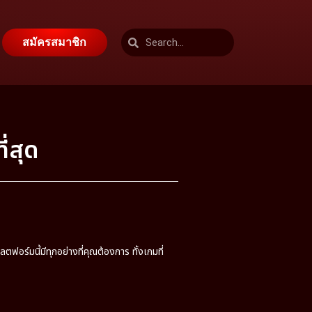
สมัครสมาชิก
่สุด
ตฟอร์มนี้มีทุกอย่างที่คุณต้องการ ทั้งเกมที่