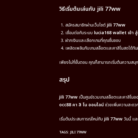
วิธีเริ่มต้นเล่นกับ jili 77ww
สมัครสมาชิกผ่านเว็บไซต์
jili 77ww
เชื่อมต่อกับระบบ
lucia168 wallet เข้า สู
ฝากเงินและเลือกเกมที่คุณชื่นชอบ
เพลิดเพลินกับเกมสล็อตและคาสิโนสดได้ทันท
เพียงไม่กี่ขั้นตอน คุณก็สามารถเริ่มต้นความสนุกไ
สรุป
jili 77ww
เป็นศูนย์รวมเกมสล็อตและคาสิโนออนไล
occ88 คา สิ โน ออนไลน์
ช่วยเพิ่มความสะดว
เริ่มต้นประสบการณ์ใหม่กับ
jili 77ww
วันนี้ แล
TAGS
:
JILI 77WW