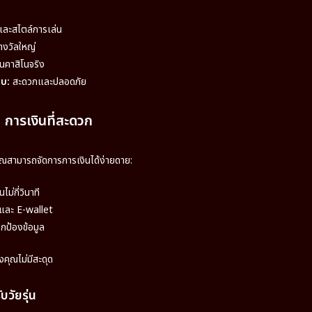
ละสไตล์การเล่น
างวัลใหญ่
ในคาสิโนจริง
บบ:
สะดวกและปลอดภัย
| การเงินที่สะดวก
ุณสามารถจัดการการเงินได้ง่ายดาย:
ม่กี่วินาที
รและ E-wallet
ปกป้องข้อมูล
คุณไม่มีสะดุด
วัยรุ่น