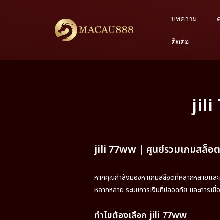
บทความ
ค
ติดต่อ
jil
jili 77ww | ศูนย์รวมเกมสล็อ
หากคุณกำลังมองหาเกมสล็อตที่หลากหลายแล
หลากหลาย ระบบการเงินที่ปลอดภัย และการเชื่อม
ทำไมต้องเลือก jili 77ww