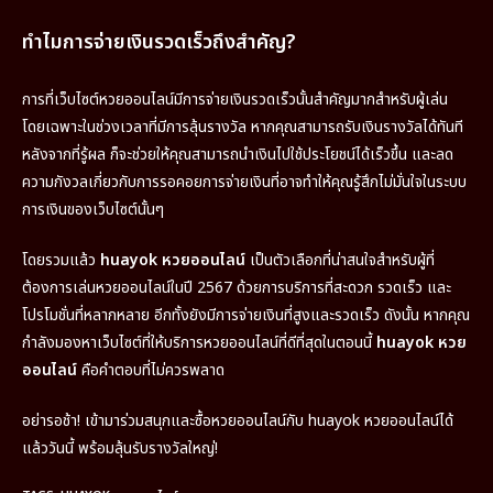
ทำไมการจ่ายเงินรวดเร็วถึงสำคัญ?
การที่เว็บไซต์หวยออนไลน์มีการจ่ายเงินรวดเร็วนั้นสำคัญมากสำหรับผู้เล่น
โดยเฉพาะในช่วงเวลาที่มีการลุ้นรางวัล หากคุณสามารถรับเงินรางวัลได้ทันที
หลังจากที่รู้ผล ก็จะช่วยให้คุณสามารถนำเงินไปใช้ประโยชน์ได้เร็วขึ้น และลด
ความกังวลเกี่ยวกับการรอคอยการจ่ายเงินที่อาจทำให้คุณรู้สึกไม่มั่นใจในระบบ
การเงินของเว็บไซต์นั้นๆ
โดยรวมแล้ว
huayok หวยออนไลน์
เป็นตัวเลือกที่น่าสนใจสำหรับผู้ที่
ต้องการเล่นหวยออนไลน์ในปี 2567 ด้วยการบริการที่สะดวก รวดเร็ว และ
โปรโมชั่นที่หลากหลาย อีกทั้งยังมีการจ่ายเงินที่สูงและรวดเร็ว ดังนั้น หากคุณ
กำลังมองหาเว็บไซต์ที่ให้บริการหวยออนไลน์ที่ดีที่สุดในตอนนี้
huayok หวย
ออนไลน์
คือคำตอบที่ไม่ควรพลาด
อย่ารอช้า! เข้ามาร่วมสนุกและซื้อหวยออนไลน์กับ huayok หวยออนไลน์ได้
แล้ววันนี้ พร้อมลุ้นรับรางวัลใหญ่!