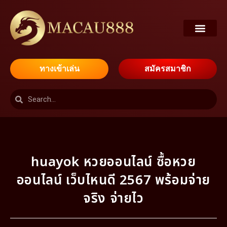
ทางเข้าเล่น
สมัครสมาชิก
huayok หวยออนไลน์ ซื้อหวย
ออนไลน์ เว็บไหนดี 2567 พร้อมจ่าย
จริง จ่ายไว