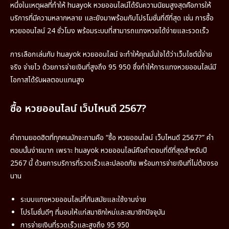
หนึ่งในเหตุผลที่ทำให้ huayok หวยออนไลน์ได้รับความนิยมสูงสุดคือการให้
บริการที่มีความหลากหลาย และยังมาพร้อมกับโปรโมชั่นที่ดีที่สุด เช่น การซื้อ
หวยออนไลน์ 24 ชั่วโมง พร้อมระบบที่สามารถแทงหวยได้ง่ายและรวดเร็ว
การเลือกเล่นกับ huayok หวยออนไลน์ จะทำให้คุณมั่นใจได้ว่าเว็บไซต์นี้จ่าย
จริง จ่ายไว ด้วยการจ่ายเงินที่สูงถึง 95 950 ซึ่งทำให้การแทงหวยออนไลน์มี
โอกาสได้รับผลตอบแทนสูง
ซื้อ หวยออนไลน์ เว็บไหนดี 2567?
คำถามยอดฮิตที่ทุกคนมักจะถามคือ “ซื้อ หวยออนไลน์ เว็บไหนดี 2567?” คำ
ตอบนั้นง่ายมาก เพราะ huayok หวยออนไลน์คือคำตอบที่ดีที่สุดสำหรับปี
2567 นี้ ด้วยการบริการที่รวดเร็วและปลอดภัย พร้อมการจ่ายเงินที่ไม่ต้องรอ
นาน
ระบบแทงหวยออนไลน์ที่ทันสมัยและใช้งานง่าย
โปรโมชั่นดีๆ ที่มอบให้แก่สมาชิกใหม่และสมาชิกปัจจุบัน
การจ่ายเงินที่รวดเร็วและสูงถึง 95 950