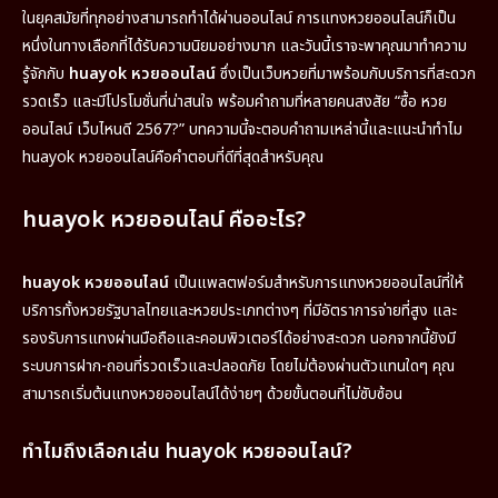
ในยุคสมัยที่ทุกอย่างสามารถทำได้ผ่านออนไลน์ การแทงหวยออนไลน์ก็เป็น
หนึ่งในทางเลือกที่ได้รับความนิยมอย่างมาก และวันนี้เราจะพาคุณมาทำความ
รู้จักกับ
huayok หวยออนไลน์
ซึ่งเป็นเว็บหวยที่มาพร้อมกับบริการที่สะดวก
รวดเร็ว และมีโปรโมชั่นที่น่าสนใจ พร้อมคำถามที่หลายคนสงสัย “ซื้อ หวย
ออนไลน์ เว็บไหนดี 2567?” บทความนี้จะตอบคำถามเหล่านี้และแนะนำทำไม
huayok หวยออนไลน์คือคำตอบที่ดีที่สุดสำหรับคุณ
huayok หวยออนไลน์ คืออะไร?
huayok หวยออนไลน์
เป็นแพลตฟอร์มสำหรับการแทงหวยออนไลน์ที่ให้
บริการทั้งหวยรัฐบาลไทยและหวยประเภทต่างๆ ที่มีอัตราการจ่ายที่สูง และ
รองรับการแทงผ่านมือถือและคอมพิวเตอร์ได้อย่างสะดวก นอกจากนี้ยังมี
ระบบการฝาก-ถอนที่รวดเร็วและปลอดภัย โดยไม่ต้องผ่านตัวแทนใดๆ คุณ
สามารถเริ่มต้นแทงหวยออนไลน์ได้ง่ายๆ ด้วยขั้นตอนที่ไม่ซับซ้อน
ทำไมถึงเลือกเล่น huayok หวยออนไลน์?