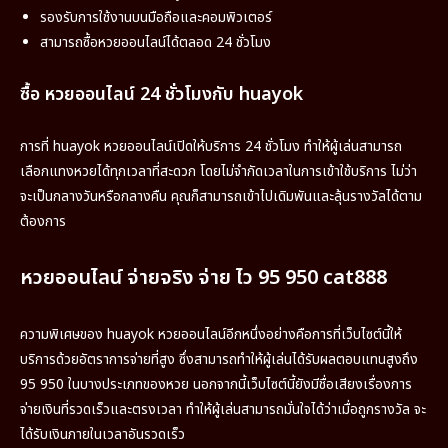
รองรับการใช้งานบนมือถือและคอมพิวเตอร์
สามารถซื้อหวยออนไลน์ได้ตลอด 24 ชั่วโมง
ซื้อ หวยออนไลน์ 24 ชั่วโมงกับ huayok
การที่ huayok หวยออนไลน์เปิดให้บริการ 24 ชั่วโมง ทำให้ผู้เล่นสามารถ
เลือกแทงหวยได้ทุกเวลาที่สะดวก โดยไม่จำกัดเวลาในการเข้าใช้บริการ ไม่ว่า
จะเป็นกลางวันหรือกลางคืน คุณก็สามารถเข้าไปเดิมพันและลุ้นรางวัลได้ตาม
ต้องการ
หวยออนไลน์ จ่ายจริง จ่าย ไว 95 950 cat888
ความพิเศษของ huayok หวยออนไลน์อีกหนึ่งอย่างคือการที่เว็บไซต์นี้ให้
บริการด้วยอัตราการจ่ายที่สูง ซึ่งสามารถทำให้ผู้เล่นได้รับผลตอบแทนสูงถึง
95 950 ในบางประเภทของหวย นอกจากนี้เว็บไซต์นี้ยังมีชื่อเสียงเรื่องการ
จ่ายเงินที่รวดเร็วและตรงเวลา ทำให้ผู้เล่นสามารถมั่นใจได้ว่าเมื่อถูกรางวัล จะ
ได้รับเงินภายในเวลาอันรวดเร็ว