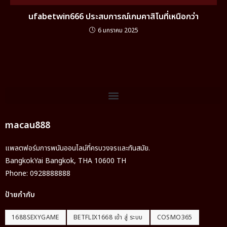
ufabetwin666 ประสบการณ์เกมคาสิโนที่เหนือกว่า
6 มกราคม 2025
macau888
แพลตฟอร์มการพนันออนไลน์ที่ครบวงจรและทันสมัย.
BangkokYai
Bangkok
,
THA
10600
TH
Phone:
0928888888
ป้ายกำกับ
1688SEXYGAME
BETFLIX1668 เข้า สู่ ระบบ
COSMO365