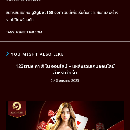
สมัครสมาชิกกับ
g2gbet168 com
วันนี้เพื่อเริ่มต้นความสนุกและสร้าง
รายได้ไปพร้อมกัน!
TAGS
:
G2GBET168 COM
YOU MIGHT ALSO LIKE
123true คา สิ โน ออนไลน์ – แหล่งรวมเกมออนไลน์
สำหรับวัยรุ่น
8 มกราคม 2025