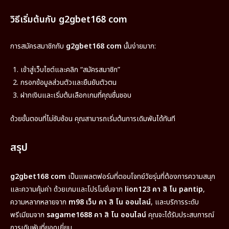
วิธีเริ่มต้นกับ g2gbet168 com
การสมัครสมาชิกกับ
g2gbet168 com
นั้นง่ายมาก:
เข้าสู่เว็บไซต์และคลิก “สมัครสมาชิก”
กรอกข้อมูลส่วนตัวและยืนยันตัวตน
ฝากเงินและเริ่มต้นเลือกเกมที่คุณชื่นชอบ
ด้วยขั้นตอนที่ไม่ซับซ้อน คุณสามารถเริ่มต้นการเดิมพันได้ทันที
สรุป
g2gbet168 com
เป็นแพลตฟอร์มที่ตอบโจทย์วัยรุ่นที่ต้องการความสนุก
และความคุ้มค่า ด้วยเกมและโปรโมชั่นจาก
lion123 คา สิ โน pantip
,
ความหลากหลายจาก
m98 เว็บ คา สิ โน ออนไลน์
, และบริการระดับ
พรีเมียมจาก
sagame1688 คา สิ โน ออนไลน์
คุณจะได้รับประสบการณ์
การเดิมพันที่ยอดเยี่ยม