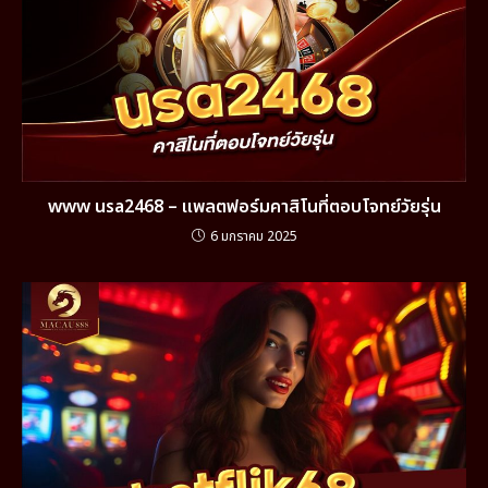
www usa2468 – แพลตฟอร์มคาสิโนที่ตอบโจทย์วัยรุ่น
6 มกราคม 2025