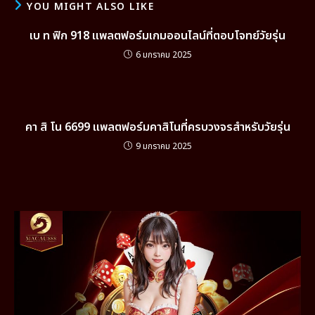
YOU MIGHT ALSO LIKE
เบ ท ฟิก 918 แพลตฟอร์มเกมออนไลน์ที่ตอบโจทย์วัยรุ่น
6 มกราคม 2025
คา สิ โน 6699 แพลตฟอร์มคาสิโนที่ครบวงจรสำหรับวัยรุ่น
9 มกราคม 2025