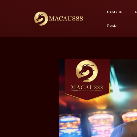
บทความ
ค
ติดต่อ