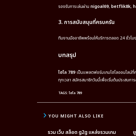
รองรับการเล่นผ่าน
nigoal69
,
betflik8k
,
h
3. การสนับสนุนที่ครบครัน
ทีมงานมืออาชีพพร้อมให้บริการตลอด 24 ชั่วโ
บทสรุป
ไฮโล 789
เป็นแพลตฟอร์มเกมไฮโลออนไลน์ที่ครบ
ทุกเวลา สมัครสมาชิกวันนี้เพื่อเริ่มต้นประสบการ
TAGS
:
ไฮโล 789
YOU MIGHT ALSO LIKE
รวม เว็บ สล็อต g2g แหล่งรวมเกม
ย