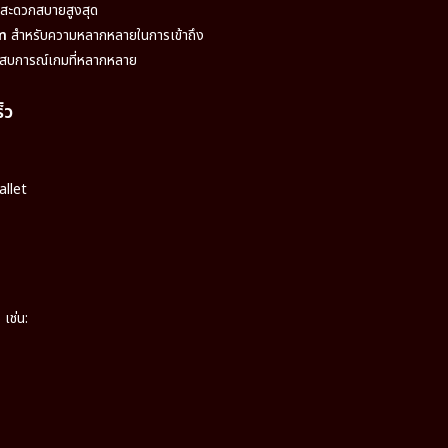
สะดวกสบายสูงสุด
m
สำหรับความหลากหลายในการเข้าถึง
ระสบการณ์เกมที่หลากหลาย
็ว
allet
 เช่น: