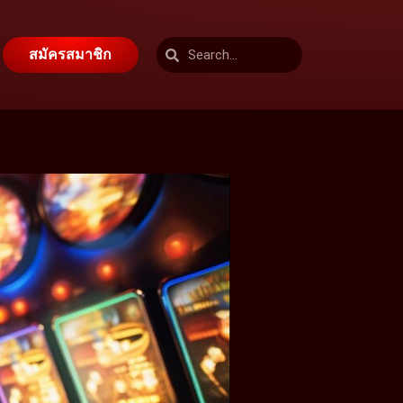
สมัครสมาชิก