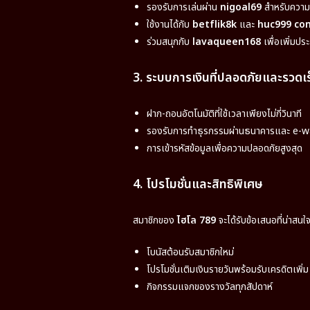
รองรับการเล่นผ่าน
nigoal69
สำหรับความ
ใช้งานได้กับ
betflik8k
และ
huc999 co
ร่วมสนุกกับ
lavaqueen168
เพื่อเพิ่มป
3. ระบบการเงินที่ปลอดภัยและรวดเร
ฝาก-ถอนอัตโนมัติที่ใช้เวลาเพียงไม่กี่วินาที
รองรับการทำธุรกรรมผ่านธนาคารและ e-w
การเข้ารหัสข้อมูลเพื่อความปลอดภัยสูงสุด
4. โปรโมชั่นและสิทธิพิเศษ
สมาชิกของ
ไฮโล 789
จะได้รับข้อเสนอที่น่าสนใจ
โบนัสต้อนรับสมาชิกใหม่
โปรโมชั่นเติมเงินรายวันพร้อมรับเครดิตเพิ่ม
กิจกรรมแจกของรางวัลทุกสัปดาห์