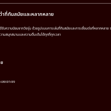
ต๋าที่ทันสมัยและหลากหลาย
รับความนิยมจากวัยรุ่น ด้วยรูปแบบการเล่นที่ทันสมัยและการเชื่อมต่อที่หลากหลาย
วามสนุกสนานและความตื่นเต้นได้ทุกที่ทุกเวลา
าย
ละเลขเจาะจง