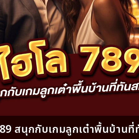
89 สนุกกับเกมลูกเต๋าพื้นบ้านที่