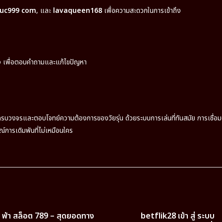
uc999 com
, และ
lavaqueen168
เพื่อความสะดวกในการเข้าถึง
มง เพื่อตอบคำถามและแก้ไขปัญหา
วงจรและตอบโจทย์ความต้องการของวัยรุ่น ด้วยระบบการเล่นที่ทันสมัย การเชื่อมต่อท
ณ์การเดิมพันที่ไม่เหมือนใคร
ู ฟ่า สล็อต 789 – สุดยอดทาง
betflik28 เข้า สู่ ระบบ