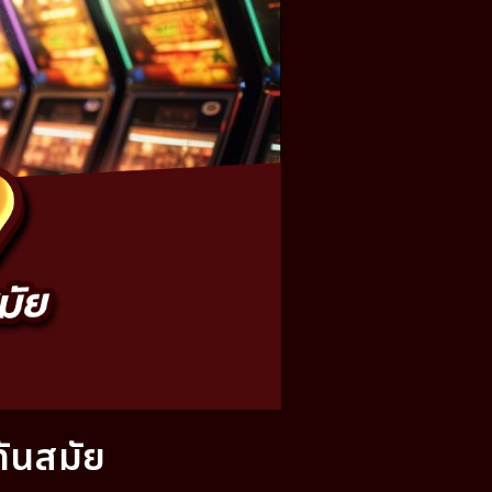
ทันสมัย