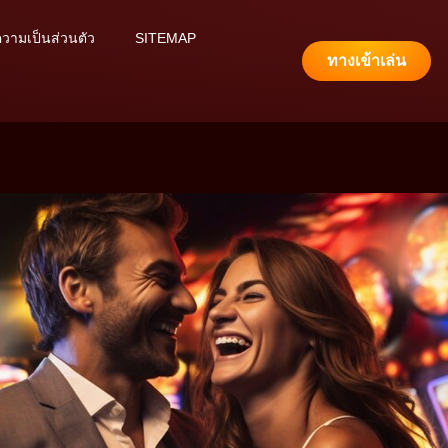
วามเป็นส่วนตัว
SITEMAP
ทางเข้าเล่น