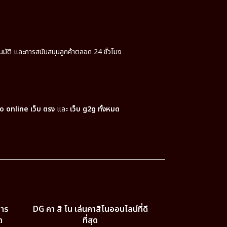
นมัติ และการสนับสนุนลูกค้าตลอด 24 ชั่วโมง
o online เว็บ ตรง
และ
เว็บ g2g ทั้งหมด
การ
DG คา สิ โน เล่นคาสิโนออนไลน์ที่ดี
ด
ที่สุด