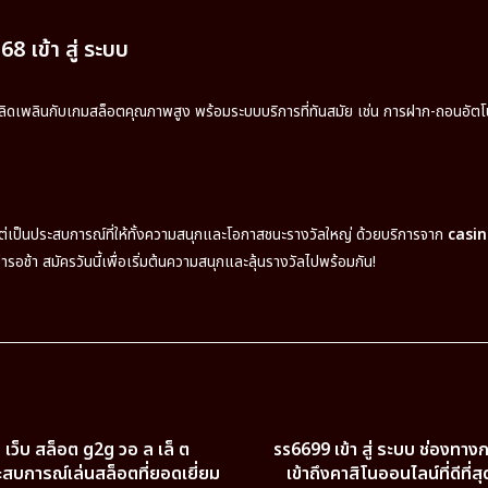
 เข้า สู่ ระบบ
เพลิดเพลินกับเกมสล็อตคุณภาพสูง พร้อมระบบบริการที่ทันสมัย เช่น การฝาก-ถอนอัตโ
ต่เป็นประสบการณ์ที่ให้ทั้งความสนุกและโอกาสชนะรางวัลใหญ่ ด้วยบริการจาก
casin
รอช้า สมัครวันนี้เพื่อเริ่มต้นความสนุกและลุ้นรางวัลไปพร้อมกัน!
เว็บ สล็อต g2g วอ ล เล็ ต
ss6699 เข้า สู่ ระบบ ช่องทาง
สบการณ์เล่นสล็อตที่ยอดเยี่ยม
เข้าถึงคาสิโนออนไลน์ที่ดีที่สุ