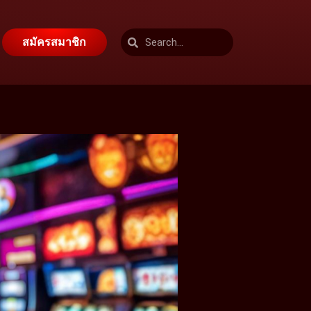
สมัครสมาชิก