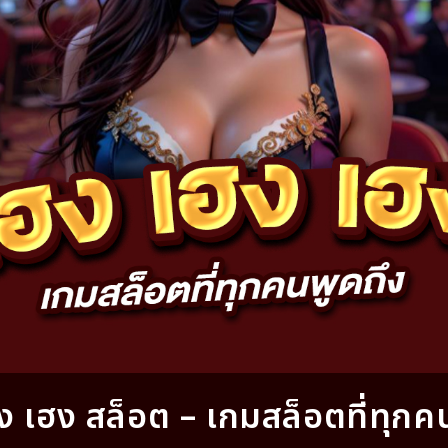
ง เฮง สล็อต – เกมสล็อตที่ทุกค