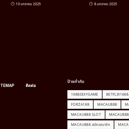
10 มกราคม 2025
8 มกราคม 2025
ป้ายกำกับ
ITEMAP
ติดต่อ
1688SEXYGAME
BETFLIX1668 เข
FORZA168
MACAU888
M
MACAU888 SLOT
MACAU888 
MACAU888 สมัครสมาชิก
MACAU