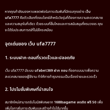
หากคุณกำลังมองหาแพลตฟอร์มการเดิมพันที่มีครบทุกอย่าง
เว็บ
ufa7777
คือตัวเลือกที่ตอบโจทย์สำหรับวัยรุ่นที่ต้องการความสะดวกสบาย
และความสนุกในที่เดียว ด้วยระบบที่ลื่นไหลและการสนับสนุนที่ครบวงจร คุณ
จะได้รับประสบการณ์ที่ไม่มีใครเหมือน
จุดเด่นของ เว็บ ufa7777
1. ระบบฝาก-ถอนที่รวดเร็วและปลอดภัย
เว็บ ufa7777 มีระบบ
ufabet369 ฝาก ถอน
ที่ออกแบบมาเพื่อความ
สะดวกสบายของผู้ใช้งาน ทำให้การทำธุรกรรมเป็นเรื่องง่ายและรวดเร็ว
2. โปรโมชั่นพิเศษที่น่าสนใจ
สมาชิกใหม่สามารถรับโบนัสพิเศษจาก
1688sagame เครดิต ฟรี 50
เพื่อ
เพิ่มโอกาสในการเดิมพันและสร้างกำไรได้มากขึ้น