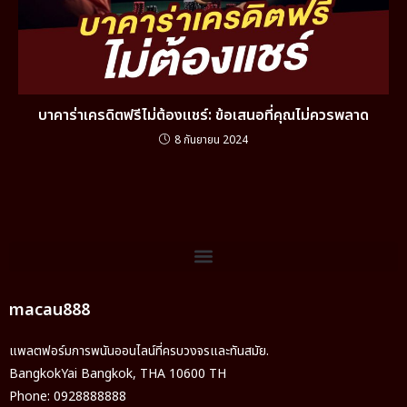
บาคาร่าเครดิตฟรีไม่ต้องแชร์: ข้อเสนอที่คุณไม่ควรพลาด
8 กันยายน 2024
macau888
แพลตฟอร์มการพนันออนไลน์ที่ครบวงจรและทันสมัย.
BangkokYai
Bangkok
,
THA
10600
TH
Phone:
0928888888