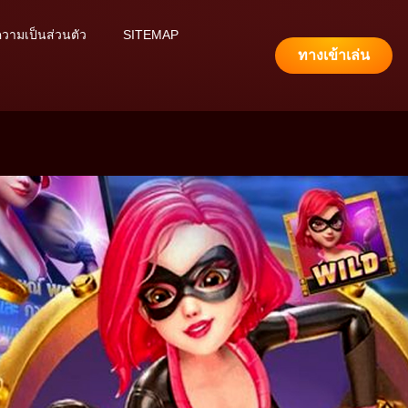
วามเป็นส่วนตัว
SITEMAP
ทางเข้าเล่น