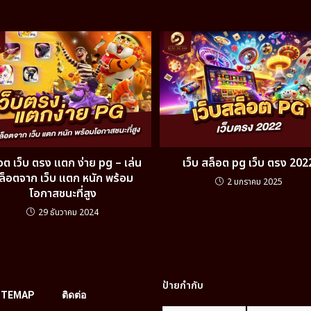
อต เว็บ ตรง แตก ง่าย pg – เล่น
เว็บ สล็อต pg เว็บ ตรง 202
ล็อตจาก เว็บ แตก หนัก พร้อม
2 มกราคม 2025
โอกาสชนะที่สูง
29 ธันวาคม 2024
ป้ายกำกับ
ITEMAP
ติดต่อ