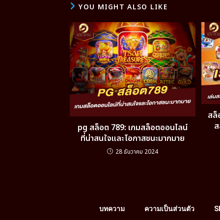
YOU MIGHT ALSO LIKE
สล็
ส
pg สล็อต 789: เกมสล็อตออนไลน์
ที่น่าสนใจและโอกาสชนะมากมาย
28 ธันวาคม 2024
บทความ
ความเป็นส่วนตัว
S