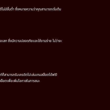
ม่มีขั้นต่ำ ซึ่งหมายความว่าคุณสามารถเริ่มต้น
ูวอเลท ซึ่งมีความปลอดภัยและใช้งานง่าย ไม่ว่าจะ
พท์ก็สามารถรับเครดิตไปเล่นเกมสล็อตได้ฟรี!
สล็อตเพื่อเพิ่มโอกาสในการชนะ