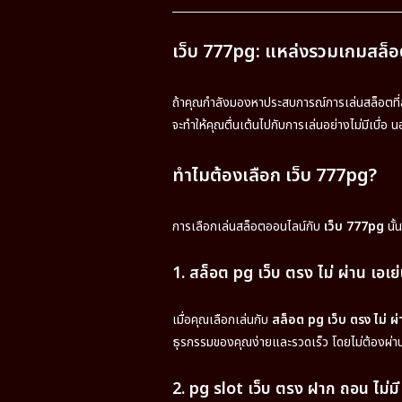
เว็บ 777pg: แหล่งรวมเกมสล็อตอ
ถ้าคุณกำลังมองหาประสบการณ์การเล่นสล็อตที่
จะทำให้คุณตื่นเต้นไปกับการเล่นอย่างไม่มีเบื่อ 
ทำไมต้องเลือก เว็บ 777pg?
การเลือกเล่นสล็อตออนไลน์กับ
เว็บ 777pg
นั้
1. สล็อต pg เว็บ ตรง ไม่ ผ่าน เอเย
เมื่อคุณเลือกเล่นกับ
สล็อต pg เว็บ ตรง ไม่ ผ่
ธุรกรรมของคุณง่ายและรวดเร็ว โดยไม่ต้องผ่าน
2. pg slot เว็บ ตรง ฝาก ถอน ไม่มี ขั