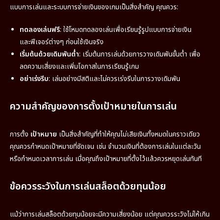
แบบการเล่นและระบบการจ่ายเงินของเกมเป็นสิ่งสำคัญ คุณควร:
ทดลองเล่นฟรี
: ใช้โหมดทดลองเล่นเพื่อเรียนรู้รูปแบบการจ่ายเงิน
และฟีเจอร์ต่างๆ ก่อนใช้เงินจริง
เริ่มต้นด้วยเดิมพันต่ำ
: เริ่มต้นการเล่นด้วยการวางเดิมพันขั้นต่ำ เพื่อ
ลดความเสี่ยงและเพิ่มโอกาสในการเรียนรู้เกม
อย่าเร่งรีบ
: เล่นอย่างมีสติและไม่ควรเร่งรีบในการวางเดิมพัน
ความสำคัญของการตั้งเป้าหมายในการเล่น
การตั้ง
เป้าหมาย
เป็นสิ่งสำคัญที่ทำให้คุณไม่เสียเงินทั้งหมดในคราวเดียว
คุณควรกำหนดเป้าหมายที่ชัดเจน เช่น จำนวนเงินที่ต้องการเล่นในแต่ละวัน
หรือกำหนดเวลาการเล่น เมื่อคุณถึงเป้าหมายที่ตั้งไว้แล้วควรหยุดเล่นทันที
ข้อควรระวังในการเล่นสล็อตด้วยทุนน้อย
แม้ว่าการเล่นสล็อตด้วยทุนน้อยจะมีความเสี่ยงน้อย แต่คุณควรระวังไม่ให้เกิน