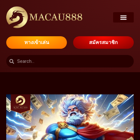
ทางเข้าเล่น
สมัครสมาชิก