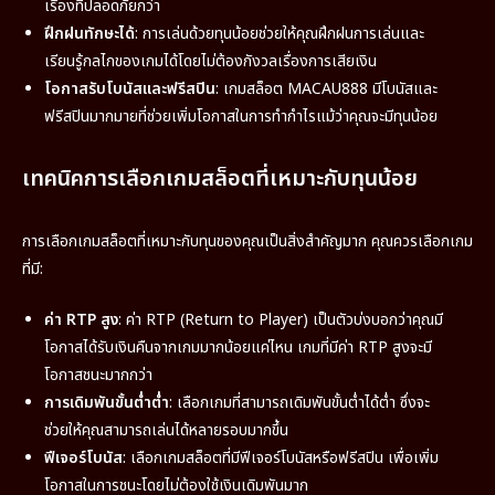
เรื่องที่ปลอดภัยกว่า
ฝึกฝนทักษะได้
: การเล่นด้วยทุนน้อยช่วยให้คุณฝึกฝนการเล่นและ
เรียนรู้กลไกของเกมได้โดยไม่ต้องกังวลเรื่องการเสียเงิน
โอกาสรับโบนัสและฟรีสปิน
: เกมสล็อต MACAU888 มีโบนัสและ
ฟรีสปินมากมายที่ช่วยเพิ่มโอกาสในการทำกำไรแม้ว่าคุณจะมีทุนน้อย
เทคนิคการเลือกเกมสล็อตที่เหมาะกับทุนน้อย
การเลือกเกมสล็อตที่เหมาะกับทุนของคุณเป็นสิ่งสำคัญมาก คุณควรเลือกเกม
ที่มี:
ค่า RTP สูง
: ค่า RTP (Return to Player) เป็นตัวบ่งบอกว่าคุณมี
โอกาสได้รับเงินคืนจากเกมมากน้อยแค่ไหน เกมที่มีค่า RTP สูงจะมี
โอกาสชนะมากกว่า
การเดิมพันขั้นต่ำต่ำ
: เลือกเกมที่สามารถเดิมพันขั้นต่ำได้ต่ำ ซึ่งจะ
ช่วยให้คุณสามารถเล่นได้หลายรอบมากขึ้น
ฟีเจอร์โบนัส
: เลือกเกมสล็อตที่มีฟีเจอร์โบนัสหรือฟรีสปิน เพื่อเพิ่ม
โอกาสในการชนะโดยไม่ต้องใช้เงินเดิมพันมาก