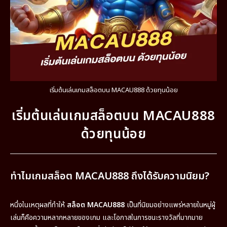
เริ่มต้นเล่นเกมสล็อตบน MACAU888 ด้วยทุนน้อย
เริ่มต้นเล่นเกมสล็อตบน MACAU888
ด้วยทุนน้อย
ทำไมเกมสล็อต MACAU888 ถึงได้รับความนิยม?
หนึ่งในเหตุผลที่ทำให้
สล็อต MACAU888
เป็นที่นิยมอย่างแพร่หลายในหมู่ผู้
เล่นก็คือความหลากหลายของเกม และโอกาสในการชนะรางวัลที่มากมาย