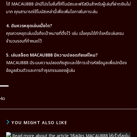
ได้ MACAU888 มักมีโปรโมชั่นที่ให้โบนัสและฟรีสปินสำหรับผู้เล่นที่ฝากเงินไม่
มาก คุณสามารถใช้โบนัสเหล่านี้เพื่อเพิ่มโอกาสในการเล่น
4. ฉันควรหยุดเล่นเมื่อใด?
คุณควรหยุดเล่นเมื่อถึงเป้าหมายที่ตั้งไว้ เช่น เมื่อคุณได้กำไรหรือเล่นครบ
จำนวนรอบที่กำหนดไว้
5. เล่นสล็อต MACAU888 มีความปลอดภัยแค่ไหน?
MACAU888 มีระบบความปลอดภัยสูงและใช้การเข้ารหัสข้อมูลเพื่อปกป้อง
ข้อมูลส่วนตัวและการทำธุรกรรมของผู้เล่น
4o
YOU MIGHT ALSO LIKE