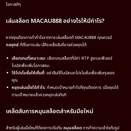
โอกาสดีๆ
เล่นสล็อต MACAU888 อย่างไรให้มีกำไร?
หากคุณต้องการทำกำไรจากการเล่นสล็อตที่ MACAU888 คุณควรมี
กลยุทธ์
ที่ดีในการเล่น นี่คือเคล็ดลับที่อาจช่วยคุณได้:
เลือกเกมที่เหมาะสม
: เลือกเกมสล็อตที่มีค่า RTP สูงและฟีเจอร์
โบนัสเพื่อเพิ่มโอกาสชนะ
ใช้โปรโมชั่นให้เต็มที่
: อย่าลืมใช้โบนัสและโปรโมชั่นเพื่อเพิ่มทุนของ
คุณ
หยุดเล่นเมื่อได้กำไร
: กำหนดเป้าหมายกำไรที่คุณต้องการ เมื่อคุณได้
ตามเป้าหมายแล้วควรหยุดเล่นทันที
เคล็ดลับการหมุนสล็อตสำหรับมือใหม่
สำหรับผู้เล่นมือใหม่ที่ต้องการเริ่มต้น
หมุนสล็อต
การทำความเข้าใจกับรูป