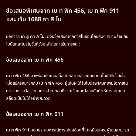
ข้อเสนอพิเศษจาก เบ ท ฟิก 456, เบ ท ฟิก 911
และ เว็บ 1688 คา สิ โน
นอกจาก
เค ยู คา สิ โน
, ยังมีข้อเสนอจากคาสิโนออนไลน์อื่นๆ ที่มาพร้อมกับ
โบนัสและโปรโมชั่นที่ช่วยเพิ่มโอกาสในการชนะ:
ข้อเสนอจาก เบ ท ฟิก 456
เบ ท ฟิก 456
มาพร้อมกับเกมสล็อตที่หลากหลายและระบบโบนัสที่น่าสนใจ.
เมื่อสมัครสมาชิกกับ
เบ ท ฟิก 456
, ผู้เล่นจะได้รับโบนัสพิเศษที่เพิ่มโอกาสใน
การชนะรางวัล. ระบบการฝาก-ถอนที่รวดเร็วและปลอดภัยทำให้การเล่นเกม
สล็อตเป็นไปได้อย่างสะดวก.
ข้อเสนอจาก เบ ท ฟิก 911
เบ ท ฟิก 911
มอบประสบการณ์การเล่นสล็อตที่ไม่เหมือนใคร. ผู้เล่นสามารถ