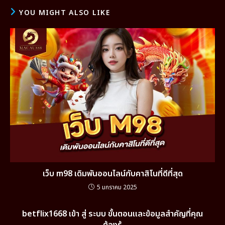
YOU MIGHT ALSO LIKE
เว็บ m98 เดิมพันออนไลน์กับคาสิโนที่ดีที่สุด
5 มกราคม 2025
betflix1668 เข้า สู่ ระบบ ขั้นตอนและข้อมูลสำคัญที่คุณ
ต้องรู้