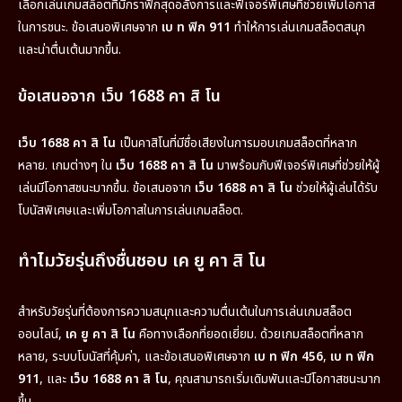
เลือกเล่นเกมสล็อตที่มีกราฟิกสุดอลังการและฟีเจอร์พิเศษที่ช่วยเพิ่มโอกาส
ในการชนะ. ข้อเสนอพิเศษจาก
เบ ท ฟิก 911
ทำให้การเล่นเกมสล็อตสนุก
และน่าตื่นเต้นมากขึ้น.
ข้อเสนอจาก เว็บ 1688 คา สิ โน
เว็บ 1688 คา สิ โน
เป็นคาสิโนที่มีชื่อเสียงในการมอบเกมสล็อตที่หลาก
หลาย. เกมต่างๆ ใน
เว็บ 1688 คา สิ โน
มาพร้อมกับฟีเจอร์พิเศษที่ช่วยให้ผู้
เล่นมีโอกาสชนะมากขึ้น. ข้อเสนอจาก
เว็บ 1688 คา สิ โน
ช่วยให้ผู้เล่นได้รับ
โบนัสพิเศษและเพิ่มโอกาสในการเล่นเกมสล็อต.
ทำไมวัยรุ่นถึงชื่นชอบ เค ยู คา สิ โน
สำหรับวัยรุ่นที่ต้องการความสนุกและความตื่นเต้นในการเล่นเกมสล็อต
ออนไลน์,
เค ยู คา สิ โน
คือทางเลือกที่ยอดเยี่ยม. ด้วยเกมสล็อตที่หลาก
หลาย, ระบบโบนัสที่คุ้มค่า, และข้อเสนอพิเศษจาก
เบ ท ฟิก 456
,
เบ ท ฟิก
911
, และ
เว็บ 1688 คา สิ โน
, คุณสามารถเริ่มเดิมพันและมีโอกาสชนะมาก
ขึ้น.