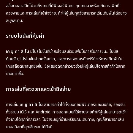
สล็อตคลาสสิกไปจนถึงเกมที่มีฟีเจอร์พิเศษ. ทุกเกมมาพร้อมกับกราฟิกที่
สวยงามและการเล่นที่เข้าใจง่าย, ทำให้ผู้เล่นทุกวัยสามารถเริ่มเดิมพันได้อย่าง
สนุกสนาน.
ระบบโบนัสที่คุ้มค่า
เค ยู คา สิ โน
มีโปรโมชั่นที่น่าสนใจและช่วยเพิ่มโอกาสในการชนะ. โบนัส
ต้อนรับ, โปรโมชั่นฝากครั้งแรก, และการแจกเครดิตฟรีทำให้การเดิมพันใน
เกมสล็อตน่าสนุกยิ่งขึ้น. ข้อเสนอดังกล่าวยังช่วยให้ผู้เล่นมีโอกาสทำกำไรจาก
เกมมากขึ้น.
การเล่นที่สะดวกและเข้าถึงง่าย
การเล่น
เค ยู คา สิ โน
สามารถทำได้ทั้งบนคอมพิวเตอร์และมือถือ, รองรับ
ทั้งระบบ iOS และ Android. การออกแบบที่ใช้งานง่ายทำให้ผู้เล่นสามารถเข้า
ถึงเกมได้ทุกที่ทุกเวลา. ไม่ว่าจะอยู่ที่บ้านหรือขณะเดินทาง, คุณก็สามารถเล่น
เกมสล็อตที่คุณชื่นชอบได้ทันที.