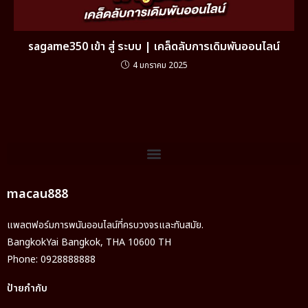
sagame350 เข้า สู่ ระบบ | เคล็ดลับการเดิมพันออนไลน์
4 มกราคม 2025
macau888
แพลตฟอร์มการพนันออนไลน์ที่ครบวงจรและทันสมัย.
BangkokYai
Bangkok
,
THA
10600
TH
Phone:
0928888888
ป้ายกำกับ