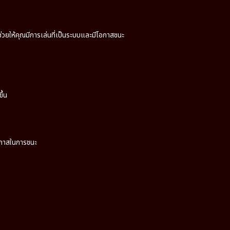
ยให้คุณมีการเล่นที่เป็นระบบและมีโอกาสชนะ
ึ้น
อกาสในการชนะ