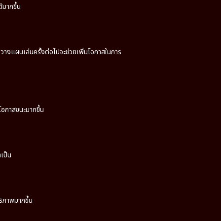
้มากขึ้น
ารวางแผนเล่นครั้งต่อไปจะช่วยเพิ่มโอกาสในการ
โอกาสชนะมากขึ้น
ำเป็น
ธิภาพมากขึ้น