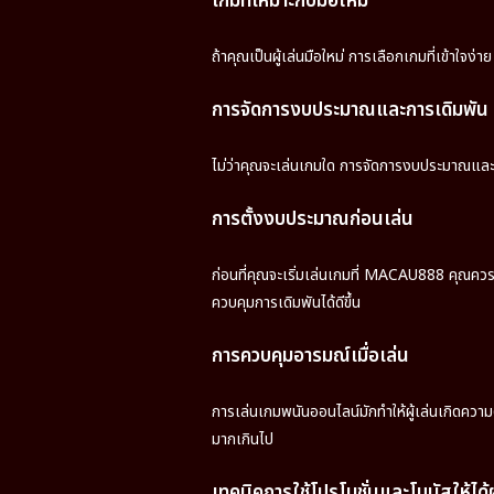
เกมที่เหมาะกับมือใหม่
ถ้าคุณเป็นผู้เล่นมือใหม่ การเลือกเกมที่เข้าใจง่า
การจัดการงบประมาณและการเดิมพัน
ไม่ว่าคุณจะเล่นเกมใด การจัดการงบประมาณและก
การตั้งงบประมาณก่อนเล่น
ก่อนที่คุณจะเริ่มเล่นเกมที่ MACAU888 คุณคว
ควบคุมการเดิมพันได้ดีขึ้น
การควบคุมอารมณ์เมื่อเล่น
การเล่นเกมพนันออนไลน์มักทำให้ผู้เล่นเกิดควา
มากเกินไป
เทคนิคการใช้โปรโมชั่นและโบนัสให้ได