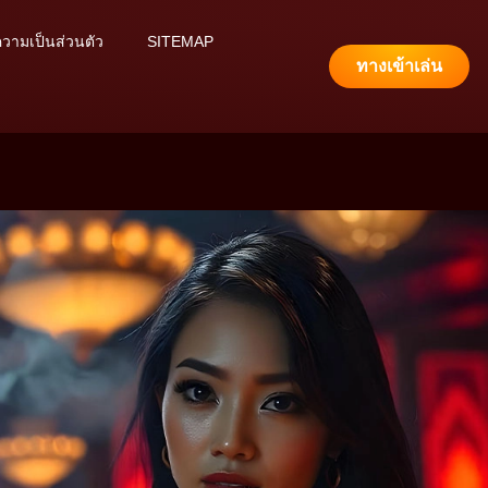
วามเป็นส่วนตัว
SITEMAP
ทางเข้าเล่น