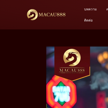
บทความ
ค
ติดต่อ