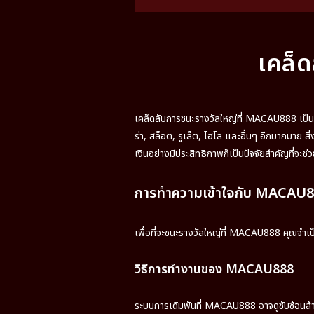
เคล็
เคล็ดลับการชนะรางวัลใหญ่ที่ MACAU888 เป็นห
ร่า, สล็อต, รูเล็ต, ไฮโล และอื่นๆ อีกมากมาย 
เงินอย่างมีประสิทธิภาพก็เป็นปัจจัยสำคัญที่จะช
การทำความเข้าใจกับ MACAU
เพื่อที่จะชนะรางวัลใหญ่ที่ MACAU888 คุณจำเ
วิธีการทำงานของ MACAU888
ระบบการเดิมพันที่ MACAU888 อาจดูซับซ้อนสำหร