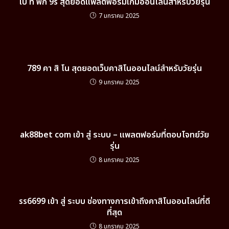
เบ ท ฟิก 9s สุดยอดแพลตฟอร์มเกมออนไลน์สำหรับวัยรุ่น
7 มกราคม 2025
789 คา สิ โน สุดยอดเว็บคาสิโนออนไลน์สำหรับวัยรุ่น
9 มกราคม 2025
ak88bet com เข้า สู่ ระบบ – แพลตฟอร์มที่ตอบโจทย์วัย
รุ่น
8 มกราคม 2025
ss6699 เข้า สู่ ระบบ ช่องทางการเข้าถึงคาสิโนออนไลน์ที่ดี
ที่สุด
8 มกราคม 2025