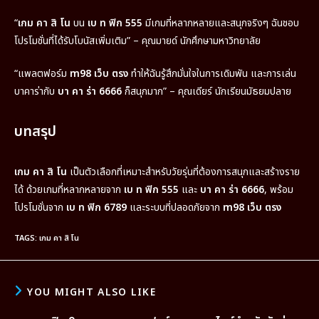
“
เกม คา สิ โน
บน
เบ ท ฟิก 555
มีเกมที่หลากหลายและสนุกจริงๆ ฉันชอบ
โปรโมชั่นที่ได้รับโบนัสเพิ่มเติม” – คุณมายด์ นักศึกษามหาวิทยาลัย
“แพลตฟอร์ม
m98 เว็บ ตรง
ทำให้ฉันรู้สึกมั่นใจในการเดิมพัน และการเล่น
บาคาร่ากับ
บา คา ร่า 6666
ก็สนุกมาก” – คุณเดียร์ นักเรียนมัธยมปลาย
บทสรุป
เกม คา สิ โน
เป็นตัวเลือกที่เหมาะสำหรับวัยรุ่นที่ต้องการสนุกและสร้างราย
ได้ ด้วยเกมที่หลากหลายจาก
เบ ท ฟิก 555
และ
บา คา ร่า 6666
, พร้อม
โปรโมชั่นจาก
เบ ท ฟิก 6789
และระบบที่ปลอดภัยจาก
m98 เว็บ ตรง
TAGS
:
เกม คา สิ โน
YOU MIGHT ALSO LIKE