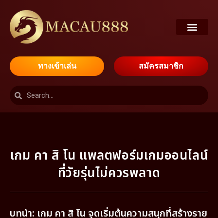
ทางเข้าเล่น
สมัครสมาชิก
เกม คา สิ โน แพลตฟอร์มเกมออนไลน์
ที่วัยรุ่นไม่ควรพลาด
บทนำ: เกม คา สิ โน จุดเริ่มต้นความสนุกที่สร้างราย