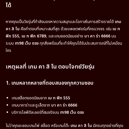
ได้
หากคุณเป็นวัยรุ่นที่กำลังมองหาความสนุกและโอกาสในการสร้างรายได้
เกม
คา สิ โน
คือคำตอบที่เหมาะสมที่สุด ด้วยแพลตฟอร์มที่ครบวงจร เช่น
เบ ท
ฟิก 555
,
เบ ท ฟิก 6789
, และเกมยอดนิยมอย่าง
บา คา ร่า 6666
บน
ระบบ
m98 เว็บ ตรง
ทุกสิ่งพร้อมที่จะทำให้คุณได้รับประสบการณ์ที่ไม่เหมือน
ใคร
เหตุผลที่ เกม คา สิ โน ตอบโจทย์วัยรุ่น
1. เกมหลากหลายที่ตอบสนองทุกความชอบ
เกมสล็อตยอดนิยมจาก
เบ ท ฟิก 555
เกมบาคาร่าและรูเล็ตจาก
บา คา ร่า 6666
บริการไลฟ์ดีลเลอร์ที่สมจริงบน
m98 เว็บ ตรง
ไม่ว่าคุณจะชอบเกมไพ่ สล็อต หรือเกมโต๊ะ
เกม คา สิ โน
มีครบทุกอย่างที่คุณ