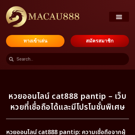
ทางเข้าเล่น
สมัครสมาชิก
หวยออนไลน์ cat888 pantip – เว็บ
หวยที่เชื่อถือได้และมีโปรโมชั่นพิเศษ
หวยออนไลน์ cat888 pantip: ความเชื่อถือจากผู้