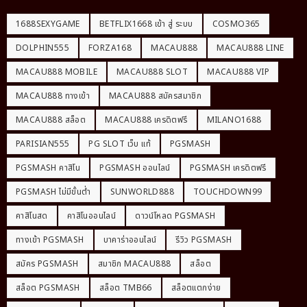
1688SEXYGAME
BETFLIX1668 เข้า สู่ ระบบ
COSMO365
DOLPHIN555
FORZA168
MACAU888
MACAU888 LINE
MACAU888 MOBILE
MACAU888 SLOT
MACAU888 VIP
MACAU888 ทางเข้า
MACAU888 สมัครสมาชิก
MACAU888 สล็อต
MACAU888 เครดิตฟรี
MILANO1688
PARISIAN555
PG SLOT เว็บ แท้
PGSMASH
PGSMASH คาสิโน
PGSMASH ออนไลน์
PGSMASH เครดิตฟรี
PGSMASH ไม่มีขั้นต่ำ
SUNWORLD888
TOUCHDOWN99
คาสิโนสด
คาสิโนออนไลน์
ดาวน์โหลด PGSMASH
ทางเข้า PGSMASH
บาคาร่าออนไลน์
รีวิว PGSMASH
สมัคร PGSMASH
สมาชิก MACAU888
สล็อต
สล็อต PGSMASH
สล็อต TMB66
สล็อตแตกง่าย