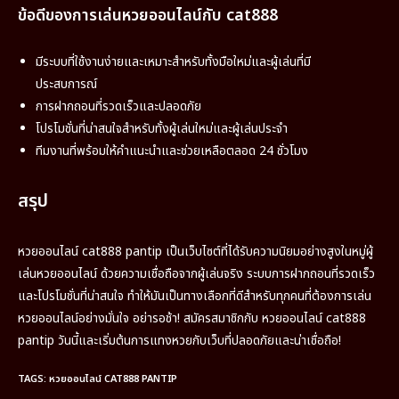
ข้อดีของการเล่นหวยออนไลน์กับ cat888
มีระบบที่ใช้งานง่ายและเหมาะสำหรับทั้งมือใหม่และผู้เล่นที่มี
ประสบการณ์
การฝากถอนที่รวดเร็วและปลอดภัย
โปรโมชั่นที่น่าสนใจสำหรับทั้งผู้เล่นใหม่และผู้เล่นประจำ
ทีมงานที่พร้อมให้คำแนะนำและช่วยเหลือตลอด 24 ชั่วโมง
สรุป
หวยออนไลน์ cat888 pantip เป็นเว็บไซต์ที่ได้รับความนิยมอย่างสูงในหมู่ผู้
เล่นหวยออนไลน์ ด้วยความเชื่อถือจากผู้เล่นจริง ระบบการฝากถอนที่รวดเร็ว
และโปรโมชั่นที่น่าสนใจ ทำให้มันเป็นทางเลือกที่ดีสำหรับทุกคนที่ต้องการเล่น
หวยออนไลน์อย่างมั่นใจ อย่ารอช้า! สมัครสมาชิกกับ หวยออนไลน์ cat888
pantip วันนี้และเริ่มต้นการแทงหวยกับเว็บที่ปลอดภัยและน่าเชื่อถือ!
TAGS
:
หวยออนไลน์ CAT888 PANTIP