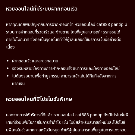
หวยออนไลน์ที่มีระบบฝากถอนเร็ว
หากคุณเคยพบปัญหากับการฝาก-ถอนที่ช้า หวยออนไลน์ cat888 pantip มี
ระบบการฝากถอนที่รวดเร็วและง่ายดาย โดยที่คุณสามารถทำธุรกรรมได้
ภายในไม่กี่นาที ซึ่งถือเป็นจุดเด่นที่ทำให้ผู้เล่นเลือกใช้บริการเว็บนี้อย่างต่อ
เนื่อง
ฝากถอนเร็วและสะดวกสบาย
รองรับหลายช่องทางการฝาก-ถอนทั้งธนาคารและช่องทางออนไลน์
ไม่ต้องรอนานเพื่อทำธุรกรรม สามารถเข้าเล่นได้ทันทีหลังจากการ
ฝากเงิน
หวยออนไลน์ที่มีโปรโมชั่นพิเศษ
นอกจากการให้บริการที่ดีแล้ว หวยออนไลน์ cat888 pantip ยังมีโปรโมชั่นพิ
เศษที่ช่วยเพิ่มโอกาสในการทำกำไร เช่น โบนัสสำหรับสมาชิกใหม่และโปรโมชั่
นพิเศษในช่วงเทศกาลหรือวันหยุด ทำให้ผู้เล่นสามารถเพิ่มทุนในการแทงหวย