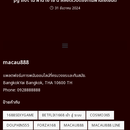
pg slot ไม่ ผ่าน เอ เย่ น สล็อตเว็บตรงที่ไม่ผ่านเอเย่นต์
31 ธันวาคม 2024
macau888
แพลตฟอร์มการพนันออนไลน์ที่ครบวงจรและทันสมัย.
BangkokYai
Bangkok
,
THA
10600
TH
Phone:
0928888888
ป้ายกำกับ
1688SEXYGAME
BETFLIX1668 เข้า สู่ ระบบ
COSMO365
DOLPHIN555
FORZA168
MACAU888
MACAU888 LINE