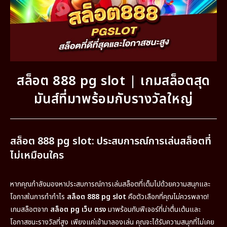
สล็อต 888 pg slot | เกมสล็อตสุด
มันส์ที่มาพร้อมกับรางวัลใหญ่
สล็อต 888 pg slot: ประสบการณ์การเล่นสล็อตที่
ไม่เหมือนใคร
หากคุณกำลังมองหาประสบการณ์การเล่นสล็อตที่เต็มไปด้วยความสนุกและ
โอกาสในการทำกำไร
สล็อต 888 pg slot
คือตัวเลือกที่คุณไม่ควรพลาด!
เกมสล็อตจาก
สล็อต pg เว็บ ตรง
มาพร้อมกับฟีเจอร์ที่น่าตื่นเต้นและ
โอกาสชนะรางวัลที่สูง เพียงแค่เข้ามาลองเล่น คุณจะได้รับความสนุกที่ไม่เคย