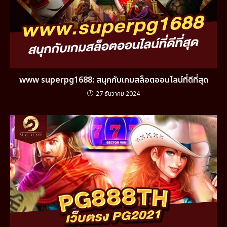
www superpg1688: สนุกกับเกมสล็อตออนไลน์ที่ดีที่สุด
27 ธันวาคม 2024