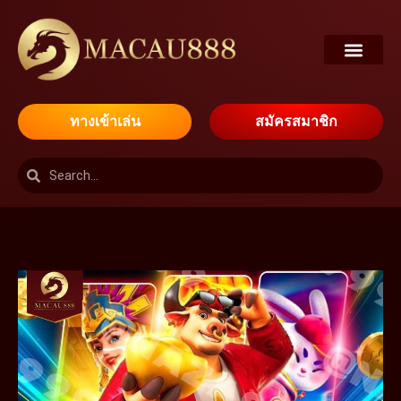
ทางเข้าเล่น
สมัครสมาชิก