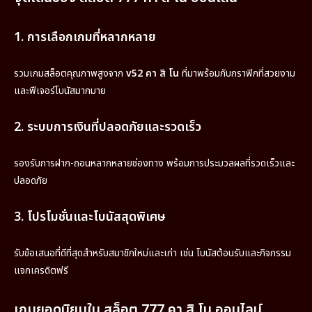
1. การเลือกเกมที่หลากหลาย
รวมเกมสล็อตคุณภาพสูงจาก
v52 คา สิ โน
ที่มาพร้อมกับกราฟิกที่สวยงาม
และฟีเจอร์โบนัสมากมาย
2. ระบบการเงินที่ปลอดภัยและรวดเร็ว
รองรับการฝาก-ถอนหลากหลายช่องทาง พร้อมการประมวลผลที่รวดเร็วและ
ปลอดภัย
3. โปรโมชั่นและโบนัสสุดพิเศษ
รับข้อเสนอที่ดีที่สุดสำหรับสมาชิกใหม่และเก่า เช่น โบนัสต้อนรับและกิจกรรม
แจกเครดิตฟรี
เกมยอดนิยมใน สล็อต 777 คา สิ โน ออนไลน์