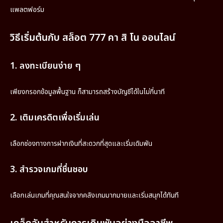
แพลตฟอร์ม
วิธีเริ่มต้นกับ สล็อต 777 คา สิ โน ออนไลน์
1. ลงทะเบียนง่าย ๆ
เพียงกรอกข้อมูลพื้นฐาน ก็สามารถสร้างบัญชีได้ในไม่กี่นาที
2. เติมเครดิตเพื่อเริ่มเล่น
เลือกช่องทางการฝากเงินที่สะดวกที่สุดและเริ่มเดิมพัน
3. สำรวจเกมที่ชื่นชอบ
เลือกเล่นเกมที่คุณสนใจจากคลังเกมมากมายและเริ่มสนุกได้ทันที