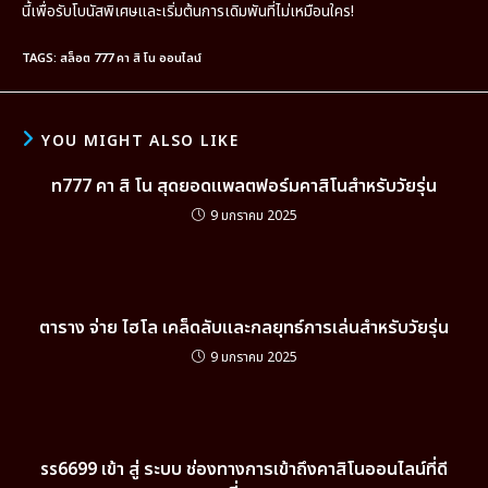
นี้เพื่อรับโบนัสพิเศษและเริ่มต้นการเดิมพันที่ไม่เหมือนใคร!
TAGS
:
สล็อต 777 คา สิ โน ออนไลน์
YOU MIGHT ALSO LIKE
n777 คา สิ โน สุดยอดแพลตฟอร์มคาสิโนสำหรับวัยรุ่น
9 มกราคม 2025
ตาราง จ่าย ไฮโล เคล็ดลับและกลยุทธ์การเล่นสำหรับวัยรุ่น
9 มกราคม 2025
ss6699 เข้า สู่ ระบบ ช่องทางการเข้าถึงคาสิโนออนไลน์ที่ดี