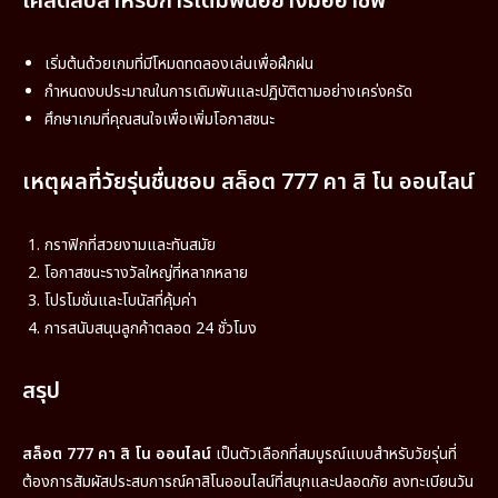
เคล็ดลับสำหรับการเดิมพันอย่างมืออาชีพ
เริ่มต้นด้วยเกมที่มีโหมดทดลองเล่นเพื่อฝึกฝน
กำหนดงบประมาณในการเดิมพันและปฏิบัติตามอย่างเคร่งครัด
ศึกษาเกมที่คุณสนใจเพื่อเพิ่มโอกาสชนะ
เหตุผลที่วัยรุ่นชื่นชอบ สล็อต 777 คา สิ โน ออนไลน์
กราฟิกที่สวยงามและทันสมัย
โอกาสชนะรางวัลใหญ่ที่หลากหลาย
โปรโมชั่นและโบนัสที่คุ้มค่า
การสนับสนุนลูกค้าตลอด 24 ชั่วโมง
สรุป
สล็อต 777 คา สิ โน ออนไลน์
เป็นตัวเลือกที่สมบูรณ์แบบสำหรับวัยรุ่นที่
ต้องการสัมผัสประสบการณ์คาสิโนออนไลน์ที่สนุกและปลอดภัย ลงทะเบียนวัน