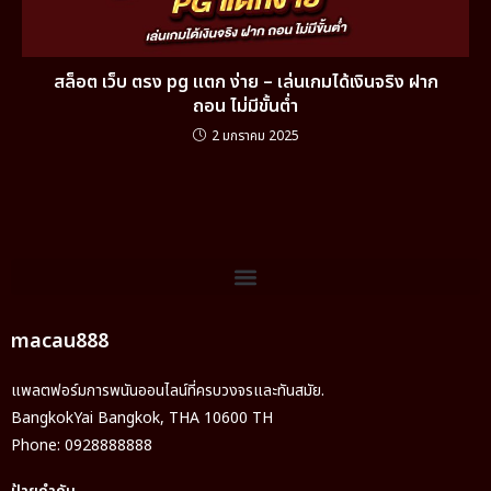
สล็อต เว็บ ตรง pg แตก ง่าย – เล่นเกมได้เงินจริง ฝาก
ถอน ไม่มีขั้นต่ำ
2 มกราคม 2025
macau888
แพลตฟอร์มการพนันออนไลน์ที่ครบวงจรและทันสมัย.
BangkokYai
Bangkok
,
THA
10600
TH
Phone:
0928888888