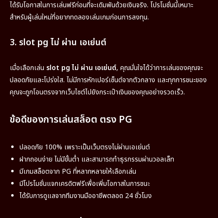
ได้รับโอกาสในการเล่นฟรีก่อนที่จะเดิมพันด้วยเงินจริง. โปรโมชั่นนี้เหมาะ
สำหรับผู้เล่นใหม่ที่อยากทดลองเล่นเกมก่อนการลงทุน.
3. slot pg ไม่ ผ่าน เอเย่นต์
เมื่อเลือกเล่น
slot pg ไม่ ผ่าน เอเย่นต์
, คุณมั่นใจได้ว่าการเล่นของคุณจะ
ปลอดภัยและโปร่งใส. ไม่มีการหักเปอร์เซ็นต์จากตัวกลาง และทุกการชนะของ
คุณจะถูกโอนตรงจากเว็บไซต์ไปยังกระเป๋าเงินของคุณอย่างรวดเร็ว.
ข้อดีของการเล่นสล็อต ตรง PG
ปลอดภัย 100% เพราะเป็นเว็บตรงไม่ผ่านเอเย่นต์
ฝากถอนง่าย ไม่มีขั้นต่ำ และสามารถทำธุรกรรมผ่านวอลเล็ท
มีเกมสล็อตจาก PG ที่หลากหลายให้เลือกเล่น
มีโปรโมชั่นแจกเครดิตฟรีเพื่อเพิ่มโอกาสในการชนะ
ได้รับการดูแลจากทีมงานมืออาชีพตลอด 24 ชั่วโมง