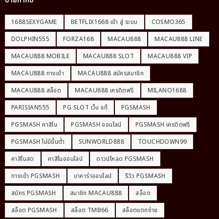
ป้ายกำกับ
1688SEXYGAME
BETFLIX1668 เข้า สู่ ระบบ
COSMO365
DOLPHIN555
FORZA168
MACAU888
MACAU888 LINE
MACAU888 MOBILE
MACAU888 SLOT
MACAU888 VIP
MACAU888 ทางเข้า
MACAU888 สมัครสมาชิก
MACAU888 สล็อต
MACAU888 เครดิตฟรี
MILANO1688
PARISIAN555
PG SLOT เว็บ แท้
PGSMASH
PGSMASH คาสิโน
PGSMASH ออนไลน์
PGSMASH เครดิตฟรี
PGSMASH ไม่มีขั้นต่ำ
SUNWORLD888
TOUCHDOWN99
คาสิโนสด
คาสิโนออนไลน์
ดาวน์โหลด PGSMASH
ทางเข้า PGSMASH
บาคาร่าออนไลน์
รีวิว PGSMASH
สมัคร PGSMASH
สมาชิก MACAU888
สล็อต
สล็อต PGSMASH
สล็อต TMB66
สล็อตแตกง่าย