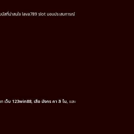
โบนัสที่น่าสนใจ lava789 slot มอบประสบการณ์
จาก
เว็บ 123win88
,
เสือ มังกร คา สิ โน
, และ