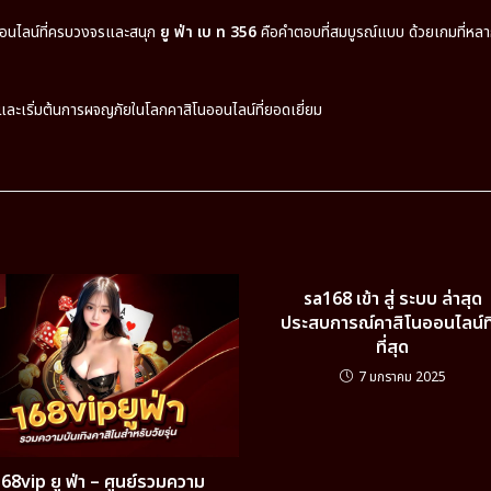
ออนไลน์ที่ครบวงจรและสนุก
ยู ฟ่า เบ ท 356
คือคำตอบที่สมบูรณ์แบบ ด้วยเกมที่หลา
ี้และเริ่มต้นการผจญภัยในโลกคาสิโนออนไลน์ที่ยอดเยี่ยม
sa168 เข้า สู่ ระบบ ล่าสุด
ประสบการณ์คาสิโนออนไลน์ที่
ที่สุด
7 มกราคม 2025
68vip ยู ฟ่า – ศูนย์รวมความ