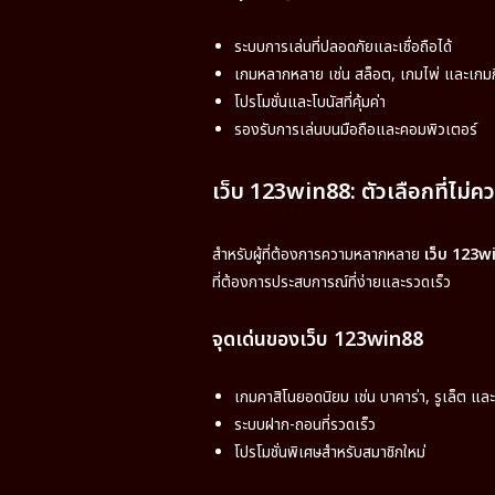
ระบบการเล่นที่ปลอดภัยและเชื่อถือได้
เกมหลากหลาย เช่น สล็อต, เกมไพ่ และเกม
โปรโมชั่นและโบนัสที่คุ้มค่า
รองรับการเล่นบนมือถือและคอมพิวเตอร์
เว็บ 123win88: ตัวเลือกที่ไม่
สำหรับผู้ที่ต้องการความหลากหลาย
เว็บ 123w
ที่ต้องการประสบการณ์ที่ง่ายและรวดเร็ว
จุดเด่นของเว็บ 123win88
เกมคาสิโนยอดนิยม เช่น บาคาร่า, รูเล็ต แล
ระบบฝาก-ถอนที่รวดเร็ว
โปรโมชั่นพิเศษสำหรับสมาชิกใหม่