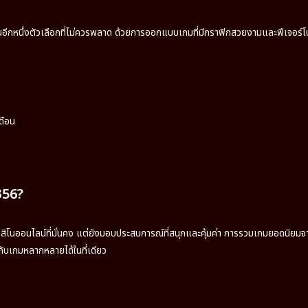
นอีกหนึ่งตัวเลือกที่ไม่ควรพลาด ด้วยการออกแบบเกมที่มีกราฟิกสวยงามและฟีเจอร์
ดือน
 356?
ิโนออนไลน์ที่มั่นคง แต่ยังมอบประสบการณ์ที่สนุกและคุ้มค่า การรวมเกมยอดนิยม
ับเกมหลากหลายได้ในที่เดียว