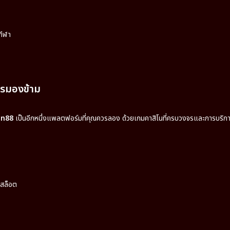
กีฬา
ควรมองข้าม
in88
เป็นอีกหนึ่งแพลตฟอร์มที่คุณควรลอง ด้วยเกมคาสิโนที่ครบวงจรและการบริการท
ะสล็อต