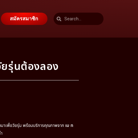
สมัครสมาชิก
ยรุ่นต้องลอง
มาเพื่อวัยรุ่น พร้อมบริการคุณภาพจาก
เบ ท
่า