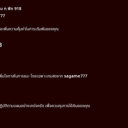
เบ ท ฟิก 918
77
เพิ่มความคุ้มค่าในการเดิมพันของคุณ
8
่อเพิ่มโอกาสในการชนะ โดยเฉพาะเกมสดจาก
sagame777
ัติตามแผนอย่างเคร่งครัด เพื่อควบคุมการใช้เงินของคุณ