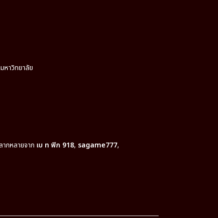
ามหาวิทยาลัย
กมหลากหลายจาก
เบ ท ฟิก 918
,
sagame777
,