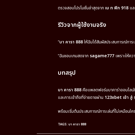
ตรวจสอบโปรโมชั่นล่าสุดจาก
เบ ท ฟิก 918
แล
รีวิวจากผู้ใช้งานจริง
“
บา คารา 888
ให้ฉันได้สัมผัสประสบการณ์การเ
“ฉันชอบเกมสดจาก
sagame777
เพราะให้ควา
บทสรุป
บา คารา 888
คือแพลตฟอร์มบาคาร่าออนไลน์ที่
และการเข้าถึงที่ง่ายดายผ่าน
123xbet เข้า สู่
พร้อมเริ่มต้นประสบการณ์การเล่นที่ไม่เหมือนใครไ
TAGS
:
บา คารา 888