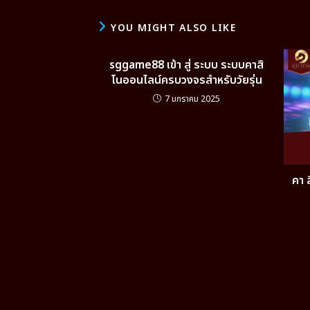
YOU MIGHT ALSO LIKE
sggame88 เข้า สู่ ระบบ ระบบคาสิ
โนออนไลน์ครบวงจรสำหรับวัยรุ่น
7 มกราคม 2025
คา 