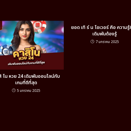
ยอด เทิ ร์ น โอเวอร์ คือ ความรู้ท
เดิมพันต้องรู้
7 มกราคม 2025
สิ โน หวย 24 เดิมพันออนไลน์กับ
เกมที่ดีที่สุด
5 มกราคม 2025